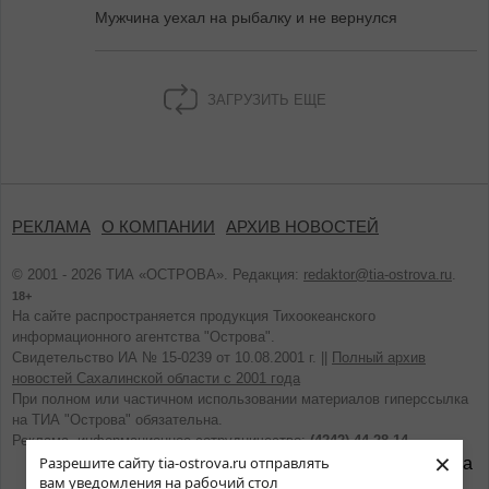
Мужчина уехал на рыбалку и не вернулся
ЗАГРУЗИТЬ ЕЩЕ
РЕКЛАМА
О КОМПАНИИ
АРХИВ НОВОСТЕЙ
© 2001 - 2026 ТИА «ОСТРОВА». Редакция:
redaktor@tia-ostrova.ru
.
18+
На сайте распространяется продукция Тихоокеанского
информационного агентства "Острова".
Свидетельство ИА № 15-0239 от 10.08.2001 г. ||
Полный архив
новостей Сахалинской области с 2001 года
При полном или частичном использовании материалов гиперссылка
на ТИА "Острова" обязательна.
Реклама, информационное сотрудничество:
(4242) 44-28-14.
×
Разрешите сайту tia-ostrova.ru отправлять
вам уведомления на рабочий стол