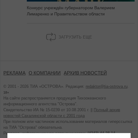
Конкурс учреждён губернатором Валерием
Лимаренко и Правительством области
ЗАГРУЗИТЬ ЕЩЕ
РЕКЛАМА
О КОМПАНИИ
АРХИВ НОВОСТЕЙ
© 2001 - 2026 ТИА «ОСТРОВА». Редакция:
redaktor@tia-ostrova.ru
.
18+
На сайте распространяется продукция Тихоокеанского
информационного агентства "Острова".
Свидетельство ИА № 15-0239 от 10.08.2001 г. ||
Полный архив
новостей Сахалинской области с 2001 года
При полном или частичном использовании материалов гиперссылка
на ТИА "Острова" обязательна.
Реклама, информационное сотрудничество:
(4242) 44-28-14.