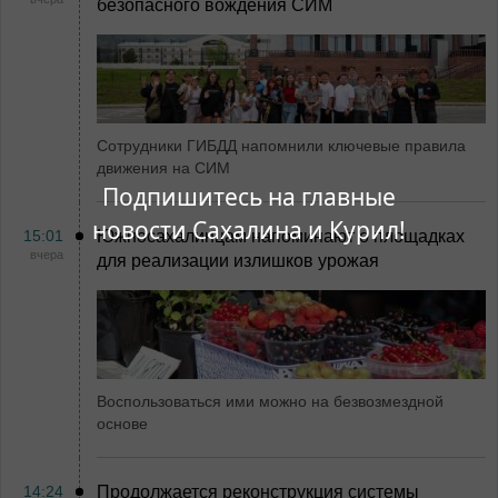
безопасного вождения СИМ
Сотрудники ГИБДД напомнили ключевые правила
движения на СИМ
Подпишитесь на главные
новости Сахалина и Курил!
15:01
Южносахалинцам напоминают о площадках
вчера
для реализации излишков урожая
Воспользоваться ими можно на безвозмездной
основе
14:24
Продолжается реконструкция системы