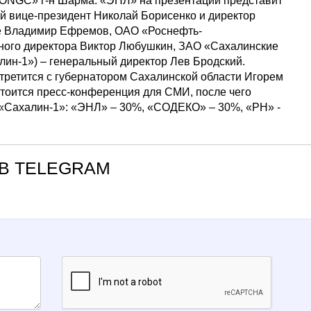
«ONGC» г-н Шарма. «ЭНЛ» на презентации представит
ый вице-президент Николай Борисенко и директор
ке Владимир Ефремов, ОАО «Роснефть-
ного директора Виктор Любушкин, ЗАО «Сахалинские
ин-1») – генеральный директор Лев Бродский.
третится с губернатором Сахалинской области Игорем
стоится пресс-конференция для СМИ, после чего
о «Сахалин-1»: «ЭНЛ» – 30%, «СОДЕКО» – 30%, «РН» -
В TELEGRAM