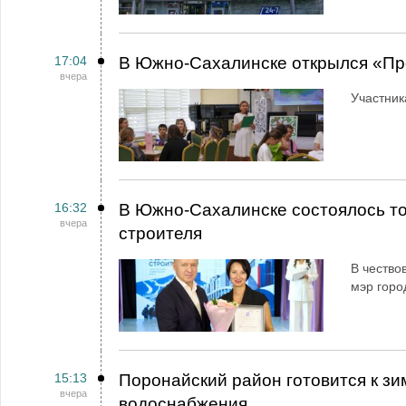
17:04
В Южно-Сахалинске открылся «Пр
вчера
Участник
16:32
В Южно-Сахалинске состоялось т
вчера
строителя
В чество
мэр горо
15:13
Поронайский район готовится к зи
вчера
водоснабжения