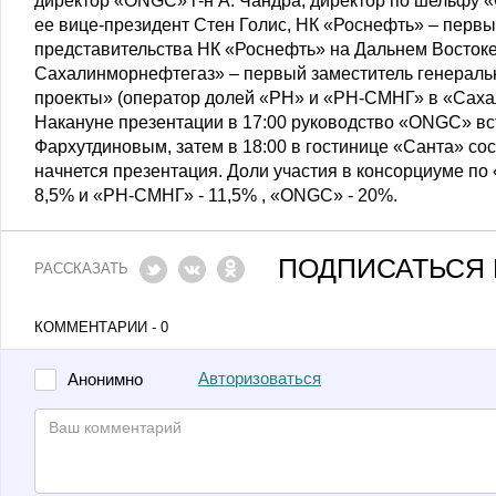
директор «ONGC» г-н А. Чандра, директор по шельфу 
ее вице-президент Стен Голис, НК «Роснефть» – перв
представительства НК «Роснефть» на Дальнем Восто
Сахалинморнефтегаз» – первый заместитель генераль
проекты» (оператор долей «РН» и «РН-СМНГ» в «Сахал
Накануне презентации в 17:00 руководство «ONGC» вс
Фархутдиновым, затем в 18:00 в гостинице «Санта» со
начнется презентация. Доли участия в консорциуме п
8,5% и «РН-СМНГ» - 11,5% , «ONGC» - 20%.
ПОДПИСАТЬСЯ 
РАССКАЗАТЬ
КОММЕНТАРИИ - 0
Авторизоваться
Анонимно