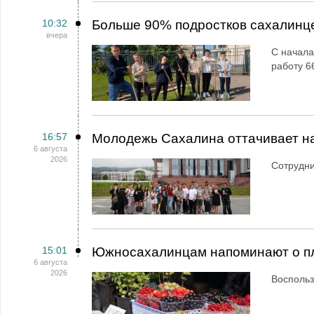
10:32
Больше 90% подростков сахалинц
вчера
С начала
работу 6
16:57
Молодежь Сахалина оттачивает н
6 августа
2026
Сотрудн
15:01
Южносахалинцам напоминают о пл
6 августа
2026
Воспольз