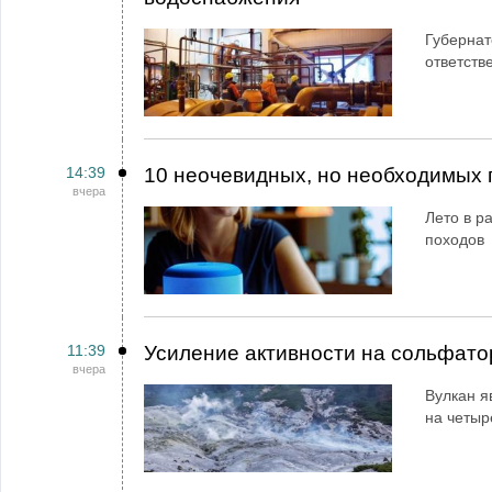
Губернат
ответств
14:39
10 неочевидных, но необходимых 
вчера
Лето в ра
походов
11:39
Усиление активности на сольфато
вчера
Вулкан я
на четыр