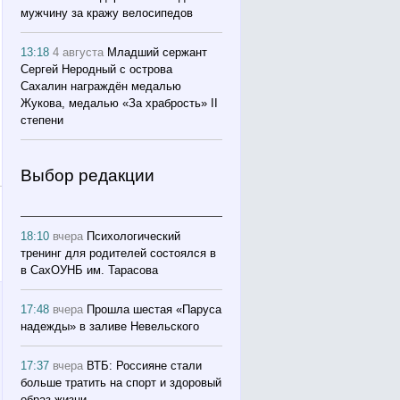
мужчину за кражу велосипедов
13:18
4 августа
Младший сержант
Сергей Неродный с острова
Сахалин награждён медалью
Жукова, медалью «За храбрость» II
степени
Выбор редакции
18:10
вчера
Психологический
тренинг для родителей состоялся в
в СахОУНБ им. Тарасова
17:48
вчера
Прошла шестая «Паруса
надежды» в заливе Невельского
17:37
вчера
ВТБ: Россияне стали
больше тратить на спорт и здоровый
образ жизни