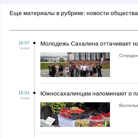
Еще материалы в рубрике:
Новости обществ
16:57
Молодежь Сахалина оттачивает н
вчера
Сотрудн
15:01
Южносахалинцам напоминают о пл
вчера
Воспольз