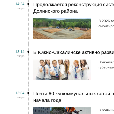
14:24
Продолжается реконструкция сист
вчера
Долинского района
В 2026 г
смонтир
13:14
В Южно-Сахалинске активно разви
вчера
Волонтер
губернат
12:54
Почти 60 км коммунальных сетей
вчера
начала года
В больши