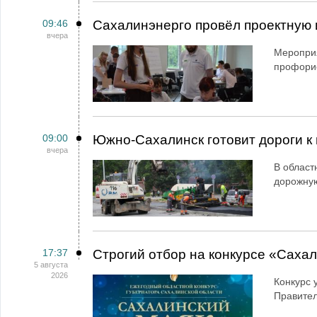
09:46
Сахалинэнерго провёл проектную 
вчера
Мероприя
профори
09:00
Южно-Сахалинск готовит дороги к 
вчера
В област
дорожную
17:37
Строгий отбор на конкурсе «Саха
5 августа
2026
Конкурс 
Правител