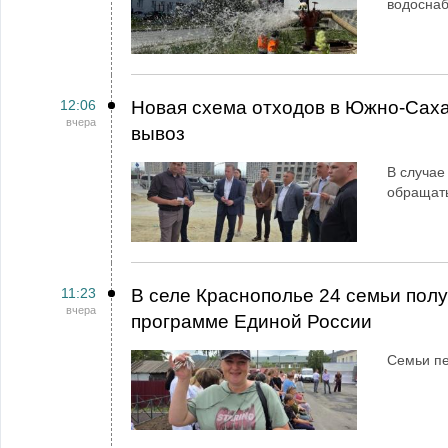
водосна
12:06
Новая схема отходов в Южно-Сах
вчера
вывоз
В случае
обращат
11:23
В селе Краснополье 24 семьи пол
вчера
программе Единой России
Семьи пе