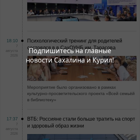
18:10
Психологический тренинг для родителей
7
состоялся в в СахОУНБ им. Тарасова
Подпишитесь на главные
августа
2026
новости Сахалина и Курил!
Мероприятие было организовано в рамках
культурно-просветительского проекта «Всей семьёй
в библиотеку»
17:37
ВТБ: Россияне стали больше тратить на спорт
7
и здоровый образ жизни
августа
2026