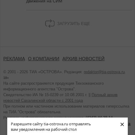
движения на СИМ
ЗАГРУЗИТЬ ЕЩЕ
РЕКЛАМА
О КОМПАНИИ
АРХИВ НОВОСТЕЙ
© 2001 - 2026 ТИА «ОСТРОВА». Редакция:
redaktor@tia-ostrova.ru
.
18+
На сайте распространяется продукция Тихоокеанского
информационного агентства "Острова".
Свидетельство ИА № 15-0239 от 10.08.2001 г. ||
Полный архив
новостей Сахалинской области с 2001 года
При полном или частичном использовании материалов гиперссылка
на ТИА "Острова" обязательна.
Реклама, информационное сотрудничество:
(4242) 44-28-14.
×
Разрешите сайту tia-ostrova.ru отправлять
вам уведомления на рабочий стол