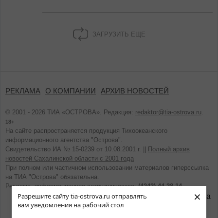
ЗАГРУЗИТЬ ЕЩЕ
РЕКЛАМА
О КОМПАНИИ
АРХИВ НОВОСТЕЙ
© 2001 - 2026 ТИА «ОСТРОВА». Редакция:
redaktor@tia-ostrova.ru
.
18+
На сайте распространяется продукция Тихоокеанского
информационного агентства "Острова".
Свидетельство ИА № 15-0239 от 10.08.2001 г. ||
Полный архив
новостей Сахалинской области с 2001 года
При полном или частичном использовании материалов гиперссылка
на ТИА "Острова" обязательна.
Реклама, информационное сотрудничество:
(4242) 44-28-14.
×
Разрешите сайту tia-ostrova.ru отправлять
вам уведомления на рабочий стол