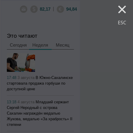
×
|
82,17
94,84
ESC
Это читают
Сегодня
Неделя
Месяц
17:48
3 августа
В Южно-Сахалинске
стартовала продажа горбуши по
доступной цене
13:18
4 августа
Младший сержант
Сергей Неродный с острова
Сахалин награждён медалью
Жукова, медалью «За храбрость» II
степени