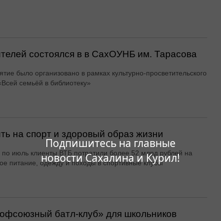
ителей состоялся в в СахОУНБ им. Тарасова
тие было организовано в рамках культурно-просветительского
«Всей семьёй в библиотеку»
ть на спорт и здоровый образ жизни
Подпишитесь на главные
 по июль клиенты ВТБ потратили более 52 млрд рублей на
новости Сахалина и Курил!
ое питание, одежду и походы в спортивные клубы
офсоюзный батл-клуб» для школьников