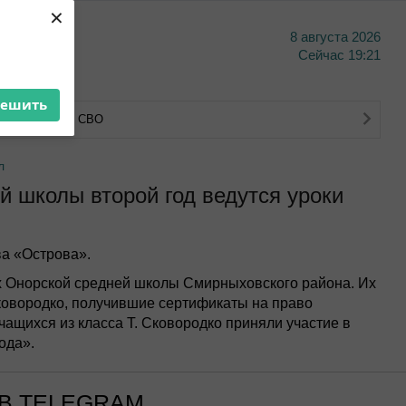
×
8 августа 2026
тво
Сейчас
19:21
решить
тва ветеранов СВО
л
 школы второй год ведутся уроки
а «Острова».
ах Онорской средней школы Смирныховского района. Их
 Сковородко, получившие сертификаты на право
чащихся из класса Т. Сковородко приняли участие в
ода».
В TELEGRAM