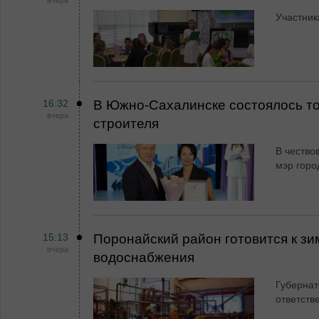
вчера
Участник
16:32
В Южно-Сахалинске состоялось т
вчера
строителя
В чество
мэр горо
15:13
Поронайский район готовится к зи
вчера
водоснабжения
Губернат
ответств