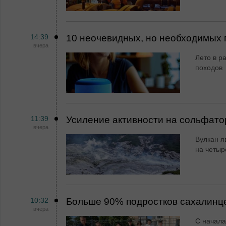
14:39
10 неочевидных, но необходимых 
вчера
Лето в ра
походов
11:39
Усиление активности на сольфато
вчера
Вулкан я
на четыр
10:32
Больше 90% подростков сахалинц
вчера
С начала