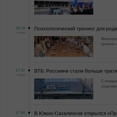
18:10
Психологический тренинг для род
вчера
Мероприя
проекта 
17:37
ВТБ: Россияне стали больше трати
вчера
С января
спортивн
17:04
В Южно-Сахалинске открылся «Пр