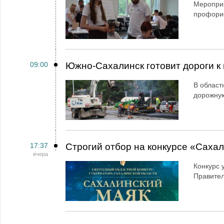
Мероприя
профори
09:00
Южно-Сахалинск готовит дороги к 
В област
дорожную
17:37
Строгий отбор на конкурсе «Саха
вчера
Конкурс 
Правител