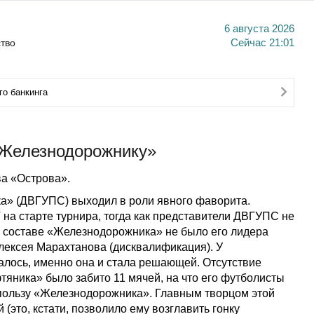
6 августа 2026
тво
Сейчас
21:01
о банкинга
«Железнодорожнику»
а «Острова».
а» (ДВГУПС) выходил в роли явного фаворита.
на старте турнира, тогда как представители ДВГУПС не
 в составе «Железнодорожника» не было его лидера
Алексея Марахтанова (дисквалификация). У
залось, именно она и стала решающей. Отсутствие
фтяника» было забито 11 мячей, на что его футболисты
 в пользу «Железнодорожника». Главным творцом этой
(это, кстати, позволило ему возглавить гонку