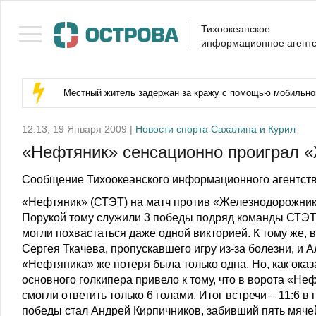
Тихоокеанское
информационное агентс
Местный житель задержан за кражу с помощью мобильног
12:13, 19 Января 2009 |
Новости спорта Сахалина и Курил
«Нефтяник» сенсационно проиграл 
Сообщение Тихоокеанского информационного агентств
«Нефтяник» (СТЭТ) на матч против «Железнодорожник
Порукой тому служили 3 победы подряд команды СТЭТ 
могли похвастаться даже одной викторией. К тому же,
Сергея Ткачева, пропускавшего игру из-за болезни, и 
«Нефтяника» же потеря была только одна. Но, как ока
основного голкипера привело к тому, что в ворота «Не
смогли ответить только 6 голами. Итог встречи – 11:6
победы стал Андрей Кирпичников, забивший пять мячей 