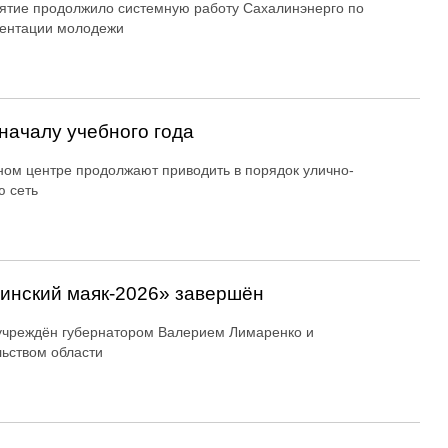
тие продолжило системную работу Сахалинэнерго по
ентации молодежи
началу учебного года
ном центре продолжают приводить в порядок улично-
 сеть
линский маяк‑2026» завершён
учреждён губернатором Валерием Лимаренко и
ьством области