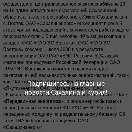
осуществляет централизованное электроснабжение 13
из 18 административных образований Сахалинской
области, а также теплоснабжение г. Южно-Сахалинска и
с. Восток. ОАО «Сахалинэнерго» объединяет в себе 5
структурных подразделений с количеством работающего
персонала около 3,5 тыс. человек. 49% акций компании
владеет ОАО «РАО ЭС Востока». ОАО «РАО ЭС
Востока» создано 1 июля 2008 г. в результате
реорганизации ОАО РАО «ЕЭС России». 52% акций
компании принадлежит Российской Федерации. ОАО
«РАО ЭС Востока» на момент создания владеет
пакетами акций дальневосточных энергокомпаний, таких
Подпишитесь на главные
как: ОАО «ДВЭУК», ОАО «ДЭК», ОАО АК
«Якутскэнерго», ОАО «Магаданэнерго», ОАО
новости Сахалина и Курил!
«Камчатскэнерго», ОАО «Сахалинэнерго», а также ОАО
«Передвижная энергетика», и ряда энергосбытовых и
непрофильных компаний ОАО РАО «ЕЭС России»,
переданных Холдингу по разделительному балансу. Об
этом ТИА «Острова» сообщили в ОАО
«Сахалинэнерго».