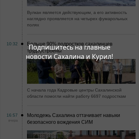
Вулкан является действующим, а его активность
наглядно проявляется на четырех фумарольных
полях
10:32
Больше 90% подростков сахалинцев
Подпишитесь на главные
трудоустроены
новости Сахалина и Курил!
С начала года Кадровые центры Сахалинской
области помогли найти работу 6697 подросткам
16:57
Молодежь Сахалина оттачивает навыки
вчера
безопасного вождения СИМ