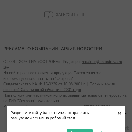
ЗАГРУЗИТЬ ЕЩЕ
РЕКЛАМА
О КОМПАНИИ
АРХИВ НОВОСТЕЙ
© 2001 - 2026 ТИА «ОСТРОВА». Редакция:
redaktor@tia-ostrova.ru
.
18+
На сайте распространяется продукция Тихоокеанского
информационного агентства "Острова".
Свидетельство ИА № 15-0239 от 10.08.2001 г. ||
Полный архив
новостей Сахалинской области с 2001 года
При полном или частичном использовании материалов гиперссылка
на ТИА "Острова" обязательна.
Реклама, информационное сотрудничество:
(4242) 44-28-14.
×
Разрешите сайту tia-ostrova.ru отправлять
вам уведомления на рабочий стол
разработано