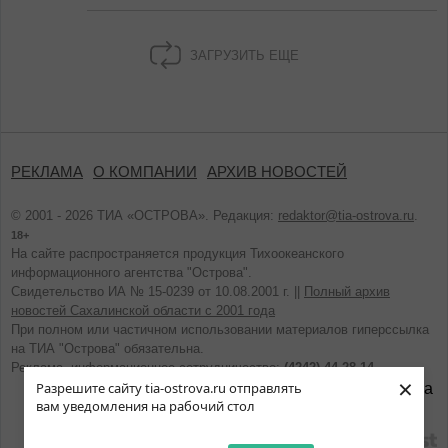
ЗАГРУЗИТЬ ЕЩЕ
РЕКЛАМА
О КОМПАНИИ
АРХИВ НОВОСТЕЙ
© 2001 - 2026 ТИА «ОСТРОВА». Редакция:
redaktor@tia-ostrova.ru
.
18+
На сайте распространяется продукция Тихоокеанского
информационного агентства "Острова".
Свидетельство ИА № 15-0239 от 10.08.2001 г. ||
Полный архив
новостей Сахалинской области с 2001 года
При полном или частичном использовании материалов гиперссылка
на ТИА "Острова" обязательна.
Реклама, информационное сотрудничество:
(4242) 44-28-14.
×
Разрешите сайту tia-ostrova.ru отправлять
вам уведомления на рабочий стол
разработано