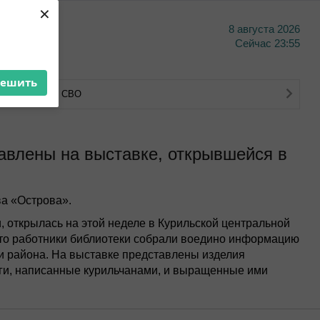
×
8 августа 2026
тво
Сейчас
23:55
решить
тва ветеранов СВО
авлены на выставке, открывшейся в
а «Острова».
 открылась на этой неделе в Курильской центральной
 что работники библиотеки собрали воедино информацию
ии района. На выставке представлены изделия
иги, написанные курильчанами, и выращенные ими