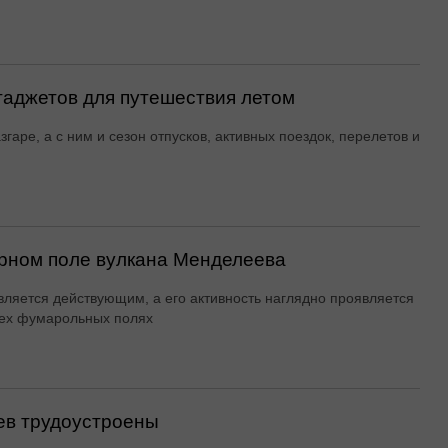
гаджетов для путешествия летом
згаре, а с ним и сезон отпусков, активных поездок, перелетов и
рном поле вулкана Менделеева
вляется действующим, а его активность наглядно проявляется
ех фумарольных полях
ев трудоустроены