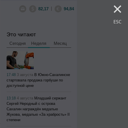
×
|
82,17
94,84
ESC
Это читают
Сегодня
Неделя
Месяц
17:48
3 августа
В Южно-Сахалинске
стартовала продажа горбуши по
доступной цене
13:18
4 августа
Младший сержант
Сергей Неродный с острова
Сахалин награждён медалью
Жукова, медалью «За храбрость» II
степени