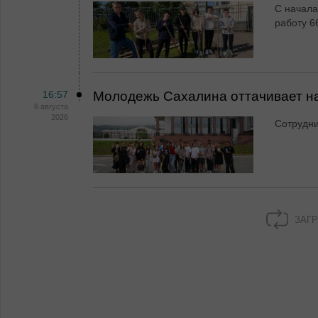
С начала
работу 6
16:57
Молодежь Сахалина оттачивает н
6 августа
2026
Сотрудн
ЗАГР