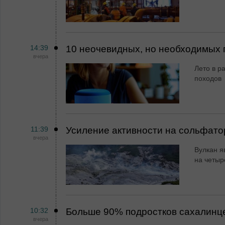
14:39
10 неочевидных, но необходимых 
вчера
Лето в ра
походов
11:39
Усиление активности на сольфато
вчера
Вулкан я
на четыр
10:32
Больше 90% подростков сахалинц
вчера