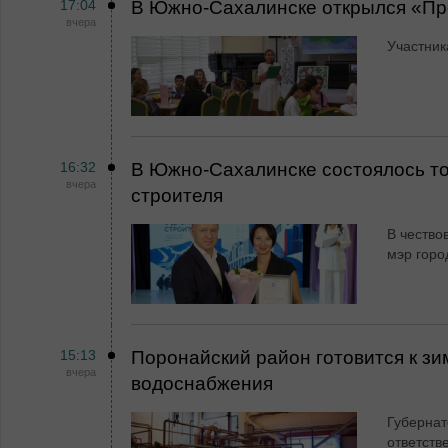
17:04
В Южно-Сахалинске открылся «Пр
вчера
Участник
16:32
В Южно-Сахалинске состоялось т
вчера
строителя
В чество
мэр горо
15:13
Поронайский район готовится к зи
вчера
водоснабжения
Губернат
ответств