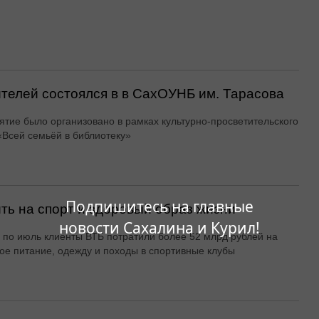
ителей состоялся в в СахОУНБ им. Тарасова
тие было организовано в рамках культурно-просветительского
«Всей семьёй в библиотеку»
Подпишитесь на главные
ть на спорт и здоровый образ жизни
новости Сахалина и Курил!
 по июль клиенты ВТБ потратили более 52 млрд рублей на
ое питание, одежду и походы в спортивные клубы