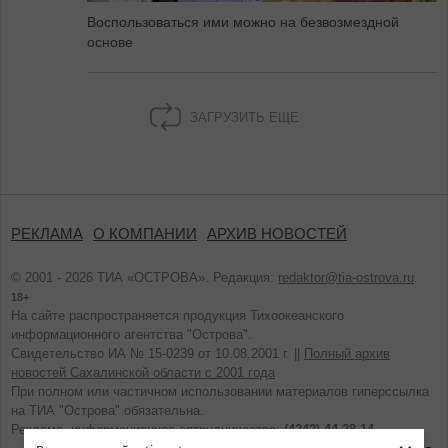
Воспользоваться ими можно на безвозмездной
основе
ЗАГРУЗИТЬ ЕЩЕ
РЕКЛАМА
О КОМПАНИИ
АРХИВ НОВОСТЕЙ
© 2001 - 2026 ТИА «ОСТРОВА». Редакция:
redaktor@tia-ostrova.ru
.
18+
На сайте распространяется продукция Тихоокеанского
информационного агентства "Острова".
Свидетельство ИА № 15-0239 от 10.08.2001 г. ||
Полный архив
новостей Сахалинской области с 2001 года
При полном или частичном использовании материалов гиперссылка
на ТИА "Острова" обязательна.
Реклама, информационное сотрудничество:
(4242) 44-28-14.