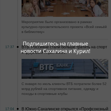
Мероприятие было организовано в рамках
культурно-просветительского проекта «Всей семьёй
в библиотеку»
Подпишитесь на главные
17:37
ВТБ: Россияне стали больше тратить на спорт
новости Сахалина и Курил!
и здоровый образ жизни
С января по июль клиенты ВТБ потратили более 52
млрд рублей на спортивное питание, одежду и
походы в спортивные клубы
17:04
В Южно-Сахалинске открылся «Профсоюзный