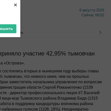
×
8 августа 2026
тво
Сейчас
06:02
решить
ковского счета
приняло участие 42,95% тымовчан
а «Острова».
е состоялись вторые в нынешнем году выборы главы
% тымовчан, что немного ниже, чем на прошлых
бран заместитель начальника управления по вопросам
дминистрации области Сергей Романютенко (1539
есте - директор профессионального лицея #7 Василий
вый вице-мэр Тымовского района Владимир Бида (1315
 работа в поддержку кандидатуры военкома района
 набранных голосов (1108, 18%). Неоднократно