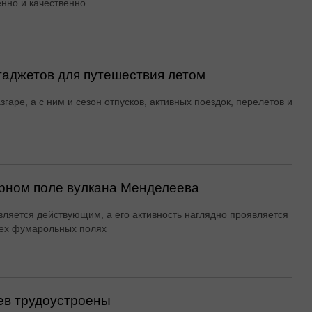
енно и качественно
гаджетов для путешествия летом
згаре, а с ним и сезон отпусков, активных поездок, перелетов и
рном поле вулкана Менделеева
вляется действующим, а его активность наглядно проявляется
ех фумарольных полях
ев трудоустроены