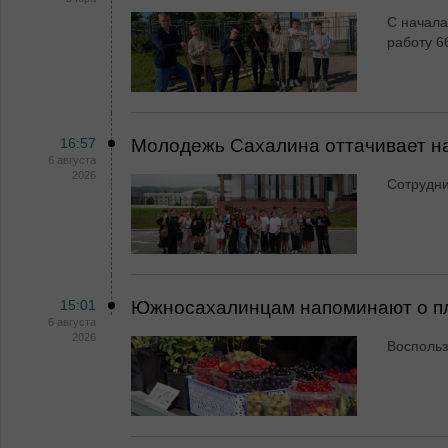
С начала
работу 6
16:57
Молодежь Сахалина оттачивает н
6 августа
2026
Сотрудн
15:01
Южносахалинцам напоминают о пл
6 августа
2026
Воспольз