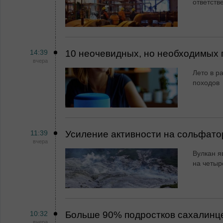
ответств
14:39
10 неочевидных, но необходимых 
вчера
Лето в ра
походов
11:39
Усиление активности на сольфато
вчера
Вулкан я
на четыр
10:32
Больше 90% подростков сахалинц
вчера