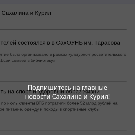
а Сахалина и Курил
ителей состоялся в в СахОУНБ им. Тарасова
тие было организовано в рамках культурно-просветительского
«Всей семьёй в библиотеку»
Подпишитесь на главные
ть на спорт и здоровый образ жизни
новости Сахалина и Курил!
 по июль клиенты ВТБ потратили более 52 млрд рублей на
ое питание, одежду и походы в спортивные клубы