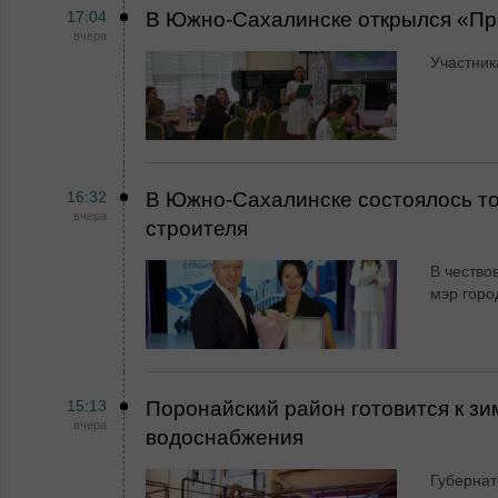
17:04
В Южно-Сахалинске открылся «Пр
вчера
Участник
16:32
В Южно-Сахалинске состоялось т
вчера
строителя
В чество
мэр горо
15:13
Поронайский район готовится к зи
вчера
водоснабжения
Губернат