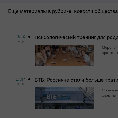
Еще материалы в рубрике:
Новости обществ
18:10
Психологический тренинг для род
вчера
Мероприя
проекта 
17:37
ВТБ: Россияне стали больше трати
вчера
С января
спортивн