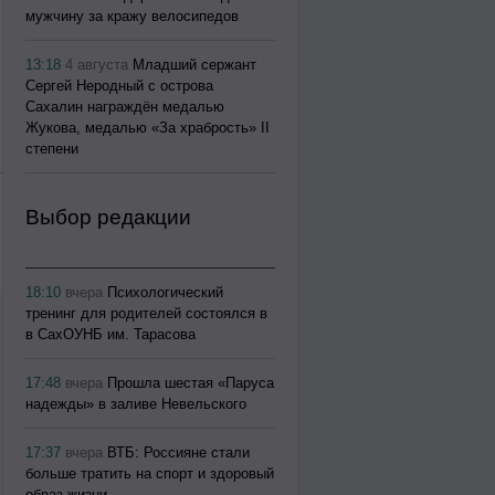
мужчину за кражу велосипедов
13:18
4 августа
Младший сержант
Сергей Неродный с острова
Сахалин награждён медалью
Жукова, медалью «За храбрость» II
степени
Выбор редакции
18:10
вчера
Психологический
тренинг для родителей состоялся в
в СахОУНБ им. Тарасова
17:48
вчера
Прошла шестая «Паруса
надежды» в заливе Невельского
17:37
вчера
ВТБ: Россияне стали
больше тратить на спорт и здоровый
образ жизни