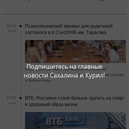
18:10
Психологический тренинг для родителей
вчера
состоялся в в СахОУНБ им. Тарасова
Подпишитесь на главные
Мероприятие было организовано в рамках
новости Сахалина и Курил!
культурно-просветительского проекта «Всей семьёй
в библиотеку»
17:37
ВТБ: Россияне стали больше тратить на спорт
вчера
и здоровый образ жизни