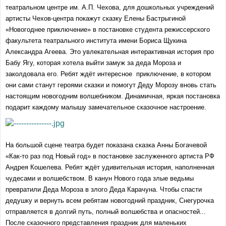
театральном центре им. А.П. Чехова, для дошкольных учреждений
артисты Чехов-центра покажут сказку Елены Бастрыгиной
«Новогоднее приключение» в постановке студента режиссерского
факультета театрального института имени Бориса Щукина
Александра Агеева. Это увлекательная интерактивная история про
Бабу Ягу, которая хотела выйти замуж за деда Мороза и
заколдовала его. Ребят ждёт интересное приключение, в котором
они сами станут героями сказки и помогут Деду Морозу вновь стать
настоящим новогодним волшебником. Динамичная, яркая постановка
подарит каждому малышу замечательное сказочное настроение.
На большой сцене театра будет показана сказка Анны Богачевой
«Как-то раз под Новый год» в постановке заслуженного артиста РФ
Андрея Кошелева. Ребят ждёт удивительная история, наполненная
чудесами и волшебством. В канун Нового года злые ведьмы
превратили Деда Мороза в злого Деда Карачуна. Чтобы спасти
дедушку и вернуть всем ребятам новогодний праздник, Снегурочка
отправляется в долгий путь, полный волшебства и опасностей...
После сказочного представления праздник для маленьких