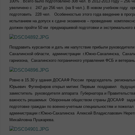
100% . Всего было подготовлено 308 чел. В 2012-2013 году – 256 
увеличено с 247 до 256 чел. (на 9 чел.). В новом учебном году 
подготовить 228 чел. Особенностью этого года введение в прог
испытанием на допуск к сдаче экзаменов – проведение комплексн
должен пройти 50 км предмаршевой подготовки и экстремального 
Поздравить курсантов и дать им напутствие прибыли руководители
Сахалинской области, администрации г.Южно-Сахалинска, Сахали
гарнизона, Сахалинского пограничного управления ФСБ и ветеран
Ровно в 15.30 у здания ДОСААФ России председатель региональ
Юрьевич Фугенфиров открыл митинг. Первым поздравил будущих
заместитель руководителя аппарата Губернатора и Правительства
важность решаемых Оборонным обществом страны ДОСААФ задач 
подготовке граждан по военно-учетным специальностям и пожелал
администрации г.Южно-Сахалинска Алексей Владиславович Нерет
Михайловна Пушкарева.