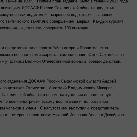
чел. Также на 100%. Причем план задание было в течении 2013 года
организациям ДОСААФ России Сахалинской области предстоит
рамму военных водителей – маршевой подготовки. Главным
ого тактического занятия с совершением марша. Каждый курсант
вождения, и , главное, совершить 100 км марш.
 и представители аппарата Губернатора и Правительства
нского военного комиссариата, командования Южно-Сахалинского
ы – участники Великой Отечественной войны и боевых действий.
ного отделения ДОСААФ России Сахалинской области Андрей
 защитников Отечества Анатолий Владимирович Макаров,
 Сахалинской области в своем выступлении он подчеркнул
по военно-патриотическому воспитанию и допризывной
 им успехов в учебе. С напутствием выступили представитель
ин и ветераны-фронтовики Николай Иванович Асеев и Декабрина