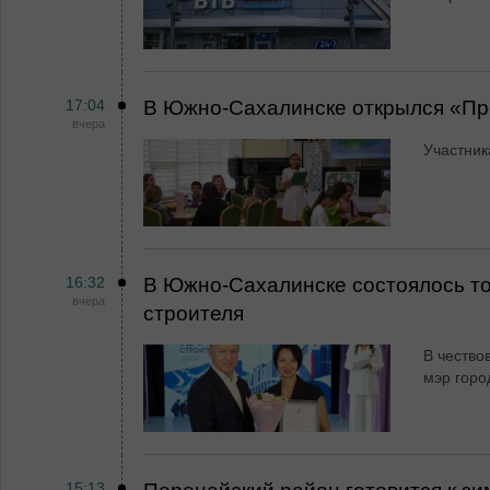
17:04
В Южно-Сахалинске открылся «Пр
вчера
Участник
16:32
В Южно-Сахалинске состоялось т
вчера
строителя
В чество
мэр горо
15:13