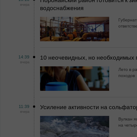
Поронайский район готовится к зи
вчера
водоснабжения
Губернат
ответств
14:39
10 неочевидных, но необходимых 
вчера
Лето в ра
походов
11:39
Усиление активности на сольфато
вчера
Вулкан я
на четыр