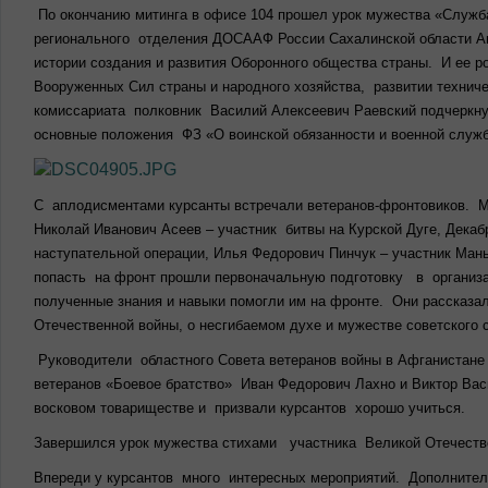
По окончанию митинга в офисе 104 прошел урок мужества «Служ
регионального отделения ДОСААФ России Сахалинской области А
истории создания и развития Оборонного общества страны. И ее р
Вооруженных Сил страны и народного хозяйства, развитии техниче
комиссариата полковник Василий Алексеевич Раевский подчеркну
основные положения ФЗ «О воинской обязанности и военной служб
С аплодисментами курсанты встречали ветеранов-фронтовиков. М
Николай Иванович Асеев – участник битвы на Курской Дуге, Дек
наступательной операции, Илья Федорович Пинчук – участник Мань
попасть на фронт прошли первоначальную подготовку в организ
полученные знания и навыки помогли им на фронте. Они рассказал
Отечественной войны, о несгибаемом духе и мужестве советского
Руководители областного Совета ветеранов войны в Афганистане 
ветеранов «Боевое братство» Иван Федорович Лахно и Виктор Ва
восковом товариществе и призвали курсантов хорошо учиться.
Завершился урок мужества стихами участника Великой Отечест
Впереди у курсантов много интересных мероприятий. Дополнит