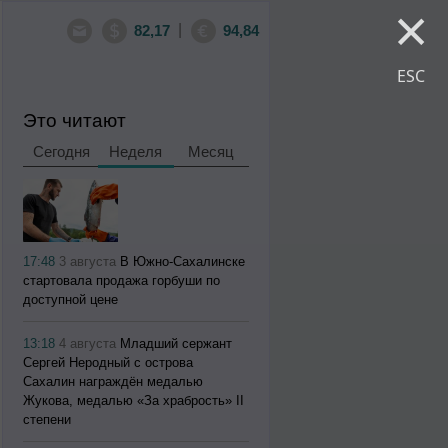
×
|
82,17
94,84
ESC
Это читают
Сегодня
Неделя
Месяц
17:48
3 августа
В Южно-Сахалинске
стартовала продажа горбуши по
доступной цене
13:18
4 августа
Младший сержант
Сергей Неродный с острова
Сахалин награждён медалью
Жукова, медалью «За храбрость» II
степени