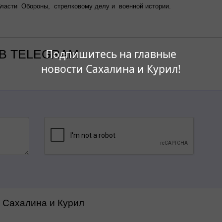
бласти Обороны, стрелковому делу и военной истории.
В TELEGRAM
Подпишитесь на главные
новости Сахалина и Курил!
а Сахалина и Курил