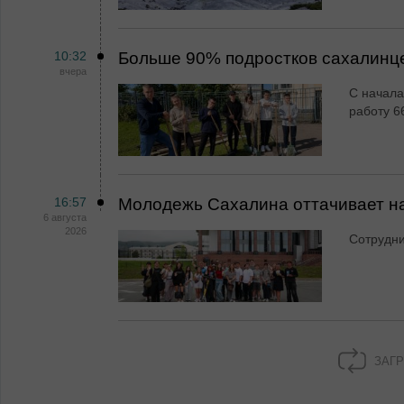
10:32
Больше 90% подростков сахалинц
вчера
С начала
работу 6
16:57
Молодежь Сахалина оттачивает н
6 августа
2026
Сотрудн
ЗАГР