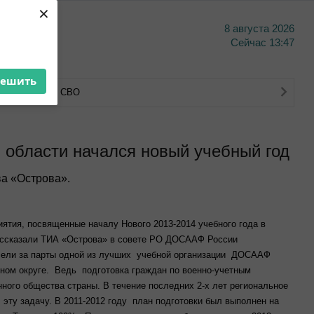
×
8 августа 2026
тво
Сейчас
13:47
решить
тва ветеранов СВО
области начался новый учебный год
а «Острова».
ятия, посвященные началу Нового 2013-2014 учебного года в
ссказали ТИА «Острова» в совете РО ДОСААФ России
 сели за парты одной из лучших учебной организации ДОСААФ
ном округе. Ведь подготовка граждан по военно-учетным
ного общества страны. В течение последних 2-х лет региональное
ту задачу. В 2011-2012 году план подготовки был выполнен на