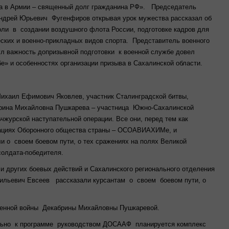
ба в Армии – священный долг гражданина РФ». Председатель
ндрей Юрьевич Фугенфиров открывая урок мужества рассказал об
оли в создании воздушного флота России, подготовке кадров для
ских и военно-прикладных видов спорта. Представитель военного
л важность допризывной подготовки к военной службе довел
е» и особенностях организации призыва в Сахалинской области.
ихаил Ефимович Яковлев, участник Сталинградской битвы,
абрина Михайловна Пушкарева – участница Южно-Сахалинской
чжурской наступательной операции. Все они, перед тем как
ациях Оборонного общества страны – ОСОАВИАХИМе, и
и о своем боевом пути, о тех сражениях на полях Великой
 солдата-победителя.
и других боевых действий и Сахалинского регионального отделения
сильевич Евсеев рассказали курсантам о своем боевом пути, о
венной войны Декабрины Михайловны Пушкаревой.
ельно к программе руководством ДОСААФ планируется комплекс