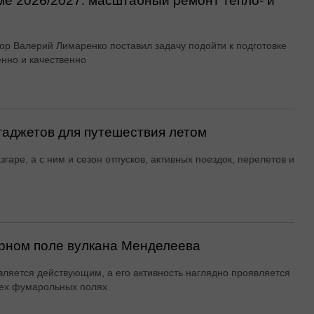
ме 2026/2027: масштабный ремонт тепло- и
ор Валерий Лимаренко поставил задачу подойти к подготовке
енно и качественно
гаджетов для путешествия летом
згаре, а с ним и сезон отпусков, активных поездок, перелетов и
рном поле вулкана Менделеева
вляется действующим, а его активность наглядно проявляется
ех фумарольных полях