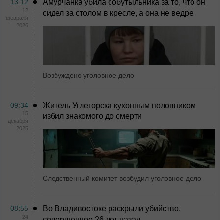
13:12
Амурчанка убила собутыльника за то, что он
12
сидел за столом в кресле, а она не ведре
февраля
2026
Возбуждено уголовное дело
09:34
Житель Углегорска кухонным половником
15
избил знакомого до смерти
декабря
2025
Следственный комитет возбудил уголовное дело
08:55
Во Владивостоке раскрыли убийство,
24
совершенное 26 лет назад