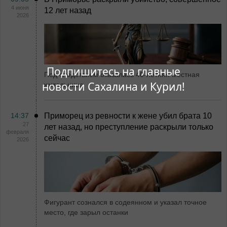
4 июня
12 лет назад
2026
Подпишитесь на главные
Под следствием оказалась 40-летняя местная
новости Сахалина и Курил!
жительница
14:37
Приморец из ревности к жене убил брата 10
27
лет назад, но преступление раскрыли только
февраля
сейчас
2026
Фигурант сознался в содеянном и указал точное
место, где зарыл останки