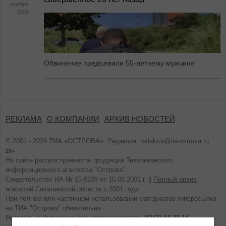
ноября
2025
Обвинение предъявили 55-летнему мужчине
РЕКЛАМА
О КОМПАНИИ
АРХИВ НОВОСТЕЙ
© 2001 - 2026 ТИА «ОСТРОВА». Редакция:
redaktor@tia-ostrova.ru
.
18+
На сайте распространяется продукция Тихоокеанского
информационного агентства "Острова".
Свидетельство ИА № 15-0239 от 10.08.2001 г. ||
Полный архив
новостей Сахалинской области с 2001 года
При полном или частичном использовании материалов гиперссылка
на ТИА "Острова" обязательна.
Реклама, информационное сотрудничество:
(4242) 44-28-14.