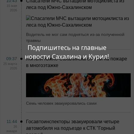
10:43
Спасатели МЧС вытащили мотоциклиста из
15 мая
леса под Южно-Сахалинском
2026
Водитель не мог сам подняться из-за полученной
травмы
Подпишитесь на главные
новости Сахалина и Курил!
09:37
Жителя Южно-Сахалинска спасли на пожаре
25 марта
в многоэтажке
2026
Семь человек эвакуировались сами
11:44
Госавтоинспекторы эвакуировали четыре
26
автомобиля на подъезде к СТК "Горный
января