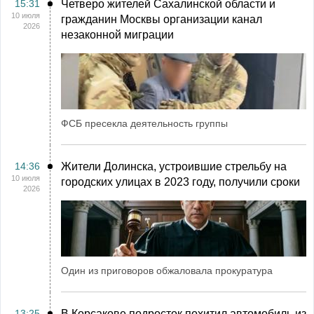
15:31
Четверо жителей Сахалинской области и
10 июля
гражданин Москвы организации канал
2026
незаконной миграции
ФСБ пресекла деятельность группы
14:36
Жители Долинска, устроившие стрельбу на
10 июля
городских улицах в 2023 году, получили сроки
2026
Один из приговоров обжаловала прокуратура
13:25
В Корсакове подросток похитил автомобиль из