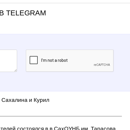
В TELEGRAM
а Сахалина и Курил
ителей состоялся в в СахОУНБ им. Тарасова