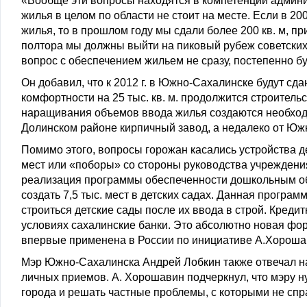
«Вообще эти вопросы находятся в компетенции админис
жилья в целом по области не стоит на месте. Если в 20
жилья, то в прошлом году мы сдали более 200 кв. м, пр
полтора мы должны выйти на пиковый рубеж советских в
вопрос с обеспечением жильем не сразу, постепенно бу
Он добавил, что к 2012 г. в Южно-Сахалинске будут 
комфортности на 25 тыс. кв. м. продолжится строитель
наращивания объемов ввода жилья создаются необходи
Долинском районе кирпичный завод, а недалеко от Юж
Помимо этого, вопросы горожан касались устройства де
мест или «поборы» со стороны руководства учреждения
реализация программы обеспеченности дошкольным обр
создать 7,5 тыс. мест в детских садах. Данная програм
строиться детские сады после их ввода в строй. Кред
условиях сахалинские банки. Это абсолютно новая фо
впервые применена в России по инициативе А.Хороша
Мэр Южно-Сахалинска Андрей Лобкин также отвечал на
личных приемов. А. Хорошавин подчеркнул, что мэру н
города и решать частные проблемы, с которыми не спр