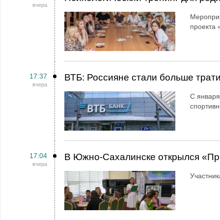
вчера
Мероприя
проекта 
17:37
ВТБ: Россияне стали больше трати
вчера
С января
спортивн
17:04
В Южно-Сахалинске открылся «Пр
вчера
Участник