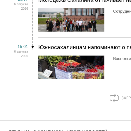
6 августа
2026
Сотрудн
15:01
Южносахалинцам напоминают о пл
6 августа
2026
Воспольз
ЗАГР