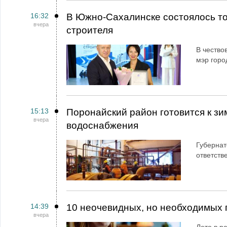
16:32
В Южно-Сахалинске состоялось т
вчера
строителя
В чество
мэр горо
15:13
Поронайский район готовится к зи
вчера
водоснабжения
Губернат
ответств
14:39
10 неочевидных, но необходимых 
вчера