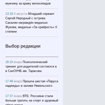
мужчину за кражу велосипедов
13:18
4 августа
Младший сержант
Сергей Неродный с острова
Сахалин награждён медалью
Жукова, медалью «За храбрость» II
степени
Выбор редакции
18:10
вчера
Психологический
тренинг для родителей состоялся в
в СахОУНБ им. Тарасова
17:48
вчера
Прошла шестая «Паруса
надежды» в заливе Невельского
17:37
вчера
ВТБ: Россияне стали
больше тратить на спорт и здоровый
образ жизни