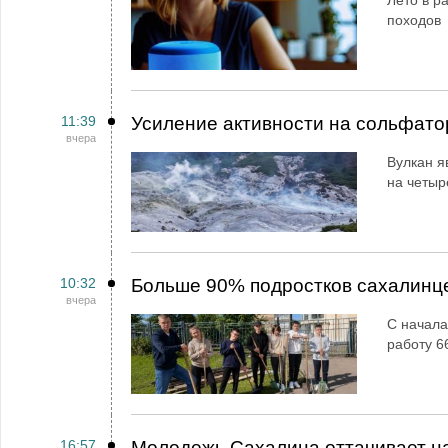
Лето в ра
походов
11:39
Усиление активности на сольфато
вчера
Вулкан я
на четыр
10:32
Больше 90% подростков сахалинц
вчера
С начала
работу 6
16:57
Молодежь Сахалина оттачивает н