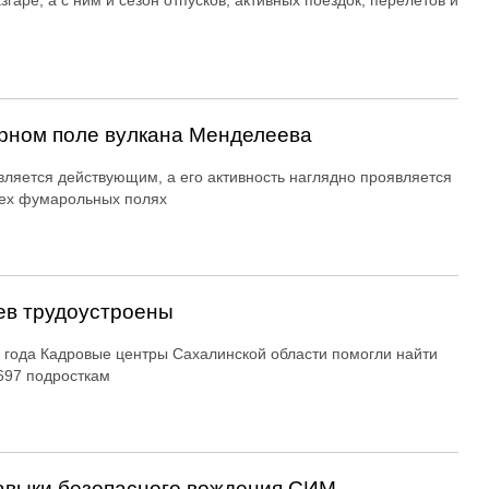
згаре, а с ним и сезон отпусков, активных поездок, перелетов и
рном поле вулкана Менделеева
вляется действующим, а его активность наглядно проявляется
ех фумарольных полях
ев трудоустроены
 года Кадровые центры Сахалинской области помогли найти
697 подросткам
авыки безопасного вождения СИМ