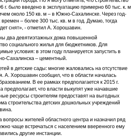
трации города. Но я могу отметить, что строительство
06 г. было введено в эксплуатацию примерно 60 тыс. к. м
ичем около 150 кв. м – в Южно-Сахалинске. Через год-
ремен – более 300 тыс. кв. м в год. Думаю, тогда
дет снят», - отметил А. Хорошавин.
сданы два девятиэтажных дома повышенной
ство социального жилья для бюджетников. Для
мые условия: в этом году планируется запустить в
но-Сахалинска – цементный.
тей в детские сады: многие жаловались на отсутствие
. А. Хорошавин сообщил, что в области началась
азованием. В ее рамках предполагается к 2015 г.
ма предполагает, что власти выкупят уже начавшие
итные ресурсы строителям предоставят на выгодных
рма строительства детских дошкольных учреждений
вина.
 вопросы жителей областного центра и назначил ряд
ужно чаще встречаться с населением вверенного ему
авились другие инстанции.