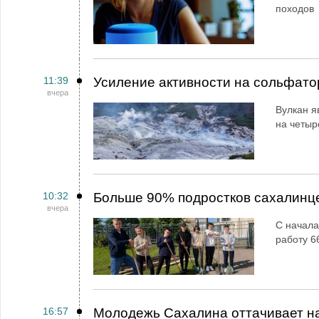
походов
11:39
Усиление активности на сольфато
вчера
Вулкан я
на четыр
10:32
Больше 90% подростков сахалинц
вчера
С начала
работу 6
16:57
Молодежь Сахалина оттачивает н