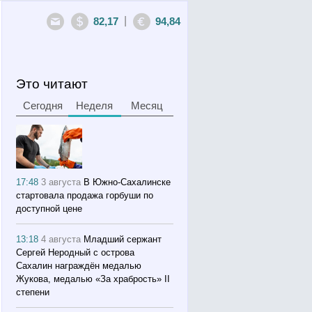
|
82,17
94,84
Это читают
Сегодня
Неделя
Месяц
17:48
3 августа
В Южно-Сахалинске
стартовала продажа горбуши по
доступной цене
13:18
4 августа
Младший сержант
Сергей Неродный с острова
Сахалин награждён медалью
Жукова, медалью «За храбрость» II
степени