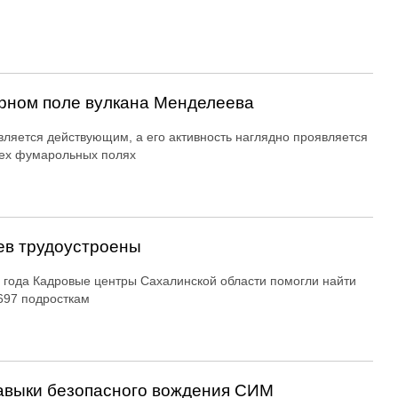
рном поле вулкана Менделеева
вляется действующим, а его активность наглядно проявляется
ех фумарольных полях
ев трудоустроены
 года Кадровые центры Сахалинской области помогли найти
697 подросткам
авыки безопасного вождения СИМ