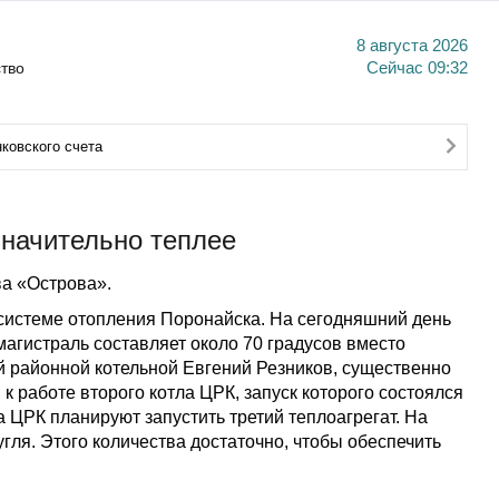
8 августа 2026
тво
Сейчас
09:32
ковского счета
значительно теплее
а «Острова».
системе отопления Поронайска. На сегодняшний день
агистраль составляет около 70 градусов вместо
й районной котельной Евгений Резников, существенно
к работе второго котла ЦРК, запуск которого состоялся
а ЦРК планируют запустить третий теплоагрегат. На
 угля. Этого количества достаточно, чтобы обеспечить