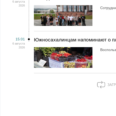
6 августа
2026
Сотрудн
15:01
Южносахалинцам напоминают о пл
6 августа
2026
Воспольз
ЗАГР