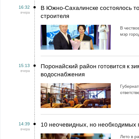
16:32
В Южно-Сахалинске состоялось т
вчера
строителя
В чество
мэр горо
15:13
Поронайский район готовится к зи
вчера
водоснабжения
Губернат
ответств
14:39
10 неочевидных, но необходимых 
вчера
Лето в ра