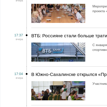
вчера
Мероприя
проекта 
17:37
ВТБ: Россияне стали больше трати
вчера
С января
спортивн
17:04
В Южно-Сахалинске открылся «Пр
вчера
Участник