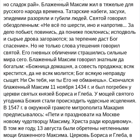
но сладок рай». Блаженный Максим жил в тяжелые для
русского народа времена. Татарские набеги, засухи,
эпидемии разоряли и губили людей. Святой говорил
обездоленным: «Не всё по шерсти, ино и напротив... За
дело побьют, повинись, да пониже поклонись; исподволь
и сырые дрова загораются; за терпение даст Бог
спасение». Но не только слова утешения говорил
святой. Его гневных обличении страшились сильные
мира сего. Блаженный Максим говорил знатным да
богатым: «Божница домашня, а совесть продажна; всяк
крестится, да не всяк молится; Бог всякую неправду
сыщет. Ни Он тебя, ни ты Его не обманешь». Скончался
блаженный Максим 11 ноября 1434 г. и был погребен у
церкви святых князей Бориса и Глеба. У мощей святого
угодника Божия стали происходить чудесные исцеления.
В 1547 г. в окружной грамоте митрополита Макария
предписывалось: «Пети и праздновати на Москве
новому чудотворцу Максиму, Христа ради юродивому».
В том же году, 13 августа были обретены нетленными
мощи блаженного Максима. Церковь Бориса и Глеба, в