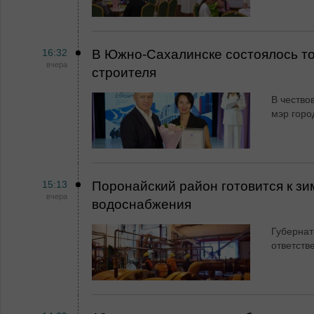
16:32
В Южно-Сахалинске состоялось т
вчера
строителя
В чество
мэр горо
15:13
Поронайский район готовится к зи
вчера
водоснабжения
Губернат
ответств