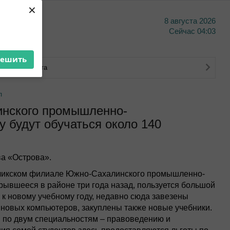
×
8 августа 2026
тво
Сейчас
04:03
решить
ковского счета
л
инского промышленно-
у будут обучаться около 140
а «Острова».
Ногликском филиале Южно-Сахалинского промышленно-
крывшееся в районе три года назад, пользуется большой
к новому учебному году, недавно сюда завезены
2 новых компьютеров, закуплены также новые учебники.
 по двум специальностям – правоведению и