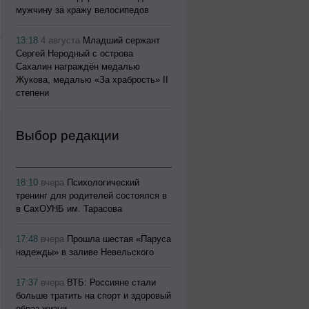
мужчину за кражу велосипедов
13:18
4 августа
Младший сержант
Сергей Неродный с острова
Сахалин награждён медалью
Жукова, медалью «За храбрость» II
степени
Выбор редакции
18:10
вчера
Психологический
тренинг для родителей состоялся в
в СахОУНБ им. Тарасова
17:48
вчера
Прошла шестая «Паруса
надежды» в заливе Невельского
17:37
вчера
ВТБ: Россияне стали
больше тратить на спорт и здоровый
образ жизни