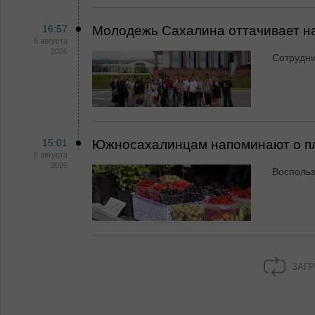
16:57
Молодежь Сахалина оттачивает н
6 августа
2026
Сотрудн
15:01
Южносахалинцам напоминают о пл
6 августа
2026
Воспольз
ЗАГР