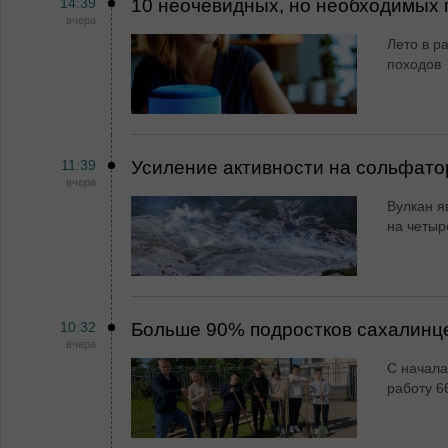
14:39
10 неочевидных, но необходимых 
вчера
Лето в ра
походов
11:39
Усиление активности на сольфато
вчера
Вулкан я
на четыр
10:32
Больше 90% подростков сахалинц
вчера
С начала
работу 6