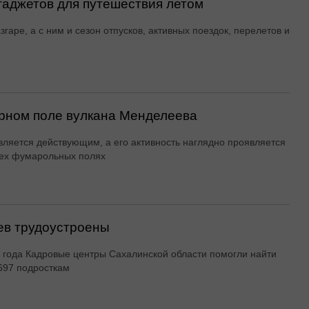
гаджетов для путешествия летом
згаре, а с ним и сезон отпусков, активных поездок, перелетов и
рном поле вулкана Менделеева
вляется действующим, а его активность наглядно проявляется
ех фумарольных полях
ев трудоустроены
 года Кадровые центры Сахалинской области помогли найти
697 подросткам