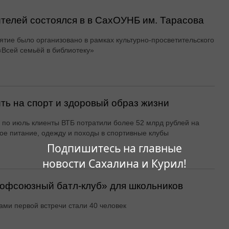
ителей состоялся в в СахОУНБ им. Тарасова
тие было организовано в рамках культурно-просветительского
«Всей семьёй в библиотеку»
ть на спорт и здоровый образ жизни
 по июль клиенты ВТБ потратили более 52 млрд рублей на
ое питание, одежду и походы в спортивные клубы
Подпишитесь на главные
новости Сахалина и Курил!
офсоюзный батл-клуб» для школьников
ами первой встречи стали 40 человек