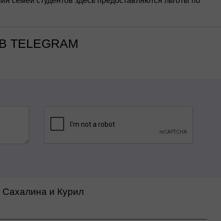
ния семей студентов здесь предоставляются льготы по
В TELEGRAM
а Сахалина и Курил