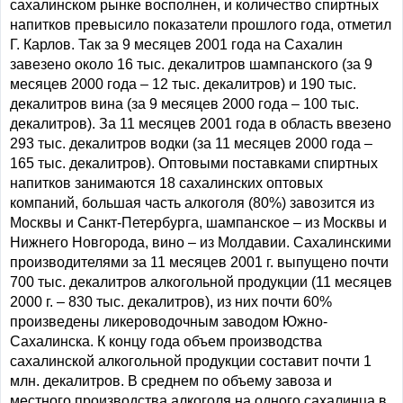
сахалинском рынке восполнен, и количество спиртных
напитков превысило показатели прошлого года, отметил
Г. Карлов. Так за 9 месяцев 2001 года на Сахалин
завезено около 16 тыс. декалитров шампанского (за 9
месяцев 2000 года – 12 тыс. декалитров) и 190 тыс.
декалитров вина (за 9 месяцев 2000 года – 100 тыс.
декалитров). За 11 месяцев 2001 года в область ввезено
293 тыс. декалитров водки (за 11 месяцев 2000 года –
165 тыс. декалитров). Оптовыми поставками спиртных
напитков занимаются 18 сахалинских оптовых
компаний, большая часть алкоголя (80%) завозится из
Москвы и Санкт-Петербурга, шампанское – из Москвы и
Нижнего Новгорода, вино – из Молдавии. Сахалинскими
производителями за 11 месяцев 2001 г. выпущено почти
700 тыс. декалитров алкогольной продукции (11 месяцев
2000 г. – 830 тыс. декалитров), из них почти 60%
произведены ликероводочным заводом Южно-
Сахалинска. К концу года объем производства
сахалинской алкогольной продукции составит почти 1
млн. декалитров. В среднем по объему завоза и
местного производства алкоголя на одного сахалинца в