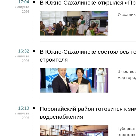
17:04
В Южно-Сахалинске открылся «Пр
7 августа
2026
Участник
16:32
В Южно-Сахалинске состоялось т
7 августа
строителя
2026
В чество
мэр горо
15:13
Поронайский район готовится к зи
7 августа
водоснабжения
2026
Губернат
ответств