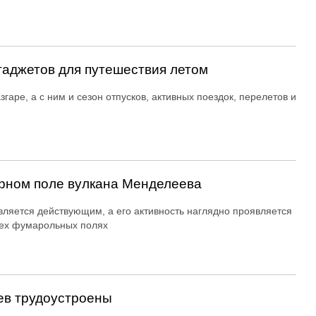
гаджетов для путешествия летом
згаре, а с ним и сезон отпусков, активных поездок, перелетов и
рном поле вулкана Менделеева
вляется действующим, а его активность наглядно проявляется
ех фумарольных полях
ев трудоустроены