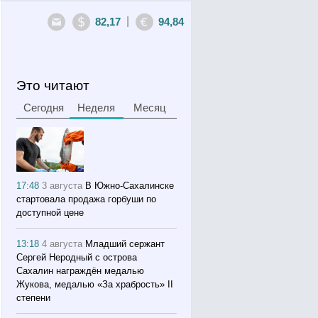
|
82,17
94,84
Это читают
Сегодня
Неделя
Месяц
17:48
3 августа
В Южно-Сахалинске
стартовала продажа горбуши по
доступной цене
13:18
4 августа
Младший сержант
Сергей Неродный с острова
Сахалин награждён медалью
Жукова, медалью «За храбрость» II
степени