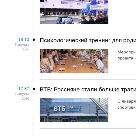
18:10
Психологический тренинг для род
7 августа
2026
Мероприя
проекта 
17:37
ВТБ: Россияне стали больше трати
7 августа
2026
С января
спортивн