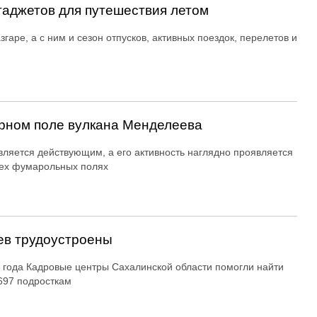
гаджетов для путешествия летом
згаре, а с ним и сезон отпусков, активных поездок, перелетов и
рном поле вулкана Менделеева
вляется действующим, а его активность наглядно проявляется
ех фумарольных полях
ев трудоустроены
 года Кадровые центры Сахалинской области помогли найти
697 подросткам