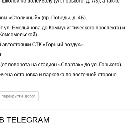
 школой по волейболу (ул. Горького, д. 7/3); а также
ном «Столичный» (пр. Победы, д. 4Б).
(от ул. Емельянова до Коммунистического проспекта) и
 Комсомольской).
й автостоянки СТК «Горный воздух».
я:
от поворота на стадион «Спартак» до ул. Горького).
аничена остановка и парковка по восточной стороне
перекрытие дорог
В TELEGRAM