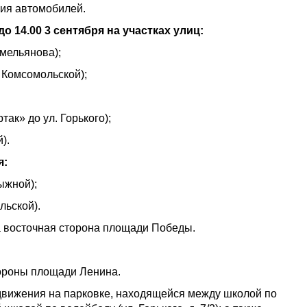
ия автомобилей.
о 14.00 3 сентября на участках улиц:
Емельянова);
. Комсомольской);
ак» до ул. Горького);
).
я:
лыжной);
льской).
да восточная сторона площади Победы.
стороны площади Ленина.
е движения на парковке, находящейся между школой по