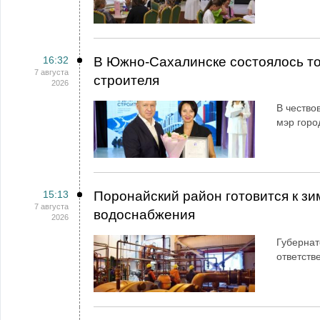
16:32
В Южно-Сахалинске состоялось т
7 августа
строителя
2026
В чество
мэр горо
15:13
Поронайский район готовится к зи
7 августа
водоснабжения
2026
Губернат
ответств