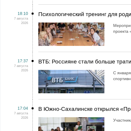
18:10
Психологический тренинг для род
7 августа
2026
Мероприя
проекта 
17:37
ВТБ: Россияне стали больше трати
7 августа
2026
С января
спортивн
17:04
В Южно-Сахалинске открылся «Пр
7 августа
2026
Участник