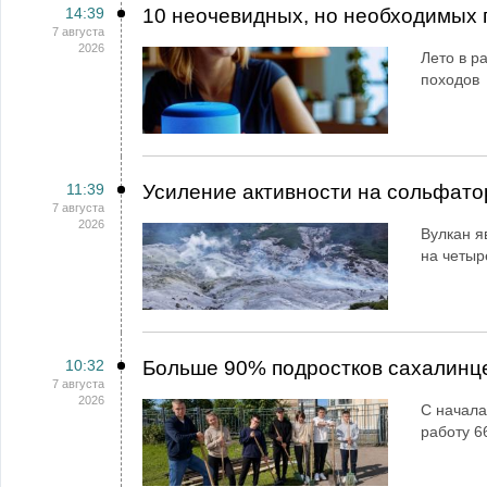
14:39
10 неочевидных, но необходимых 
7 августа
2026
Лето в ра
походов
11:39
Усиление активности на сольфато
7 августа
2026
Вулкан я
на четыр
10:32
Больше 90% подростков сахалинц
7 августа
2026
С начала
работу 6