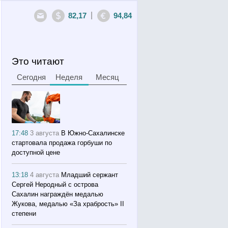
|
82,17
94,84
Это читают
Сегодня
Неделя
Месяц
17:48
3 августа
В Южно-Сахалинске
стартовала продажа горбуши по
доступной цене
13:18
4 августа
Младший сержант
Сергей Неродный с острова
Сахалин награждён медалью
Жукова, медалью «За храбрость» II
степени