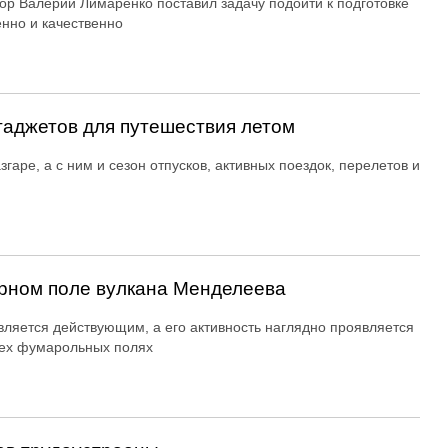
ор Валерий Лимаренко поставил задачу подойти к подготовке
енно и качественно
гаджетов для путешествия летом
згаре, а с ним и сезон отпусков, активных поездок, перелетов и
рном поле вулкана Менделеева
вляется действующим, а его активность наглядно проявляется
ех фумарольных полях