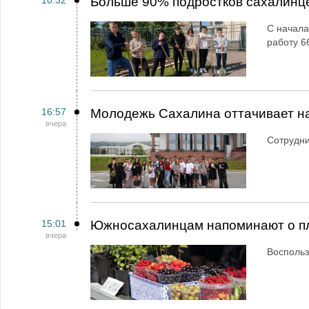
10:32
Больше 90% подростков сахалинц
С начала
работу 6
16:57
Молодежь Сахалина оттачивает н
вчера
Сотрудн
15:01
Южносахалинцам напоминают о пл
вчера
Воспольз