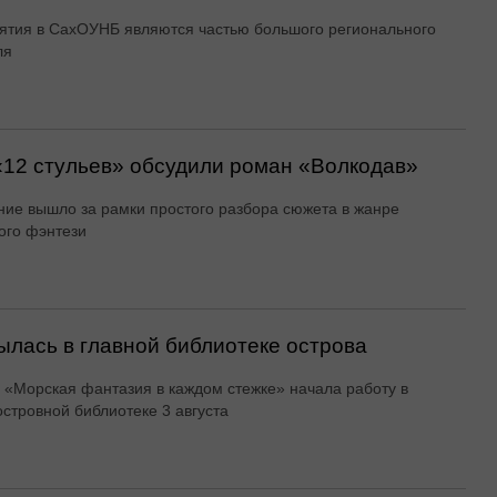
тия в СахОУНБ являются частью большого регионального
ля
12 стульев» обсудили роман «Волкодав»
ие вышло за рамки простого разбора сюжета в жанре
ого фэнтези
ылась в главной библиотеке острова
 «Морская фантазия в каждом стежке» начала работу в
островной библиотеке 3 августа