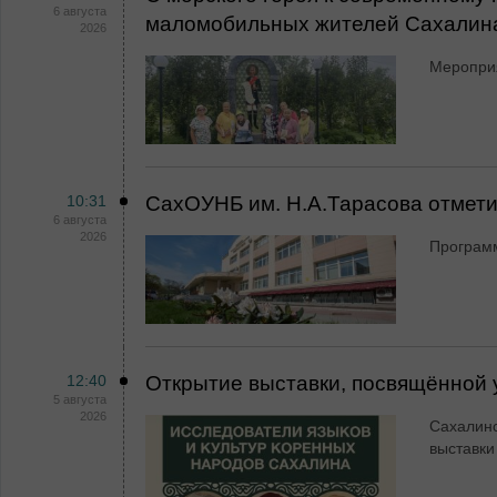
6 августа
маломобильных жителей Сахалин
2026
Мероприя
10:31
СахОУНБ им. Н.А.Тарасова отмет
6 августа
2026
Программ
12:40
Открытие выставки, посвящённой
5 августа
2026
Сахалинс
выставки