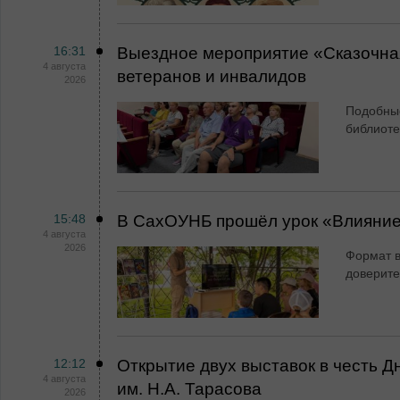
16:31
Выездное мероприятие «Сказочная
4 августа
ветеранов и инвалидов
2026
Подобны
библиоте
15:48
В СахОУНБ прошёл урок «Влияние
4 августа
2026
Формат в
доверит
12:12
Открытие двух выставок в честь 
4 августа
им. Н.А. Тарасова
2026