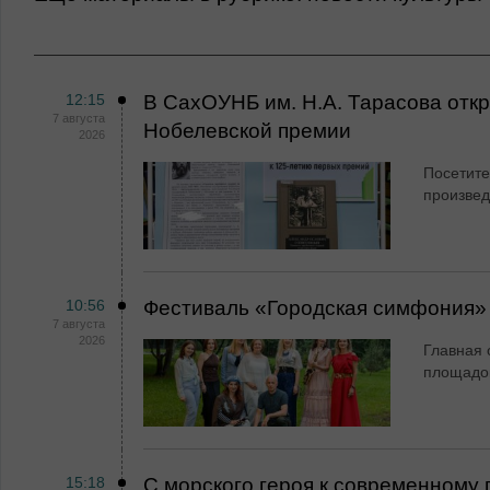
12:15
В СахОУНБ им. Н.А. Тарасова откр
7 августа
Нобелевской премии
2026
Посетите
произве
10:56
Фестиваль «Городская симфония»
7 августа
2026
Главная 
площадо
15:18
С морского героя к современному 