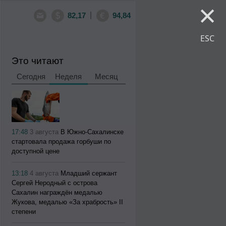
×
|
82,17
94,84
ESC
Это читают
Сегодня
Неделя
Месяц
17:48
3 августа
В Южно-Сахалинске
стартовала продажа горбуши по
доступной цене
13:18
4 августа
Младший сержант
Сергей Неродный с острова
Сахалин награждён медалью
Жукова, медалью «За храбрость» II
степени