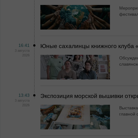
Мероприя
фестива
16:41
Юные сахалинцы книжного клуба «
3 августа
2026
Обсужден
славянск
13:43
Экспозиция морской вышивки откр
3 августа
2026
Выставка
главной 