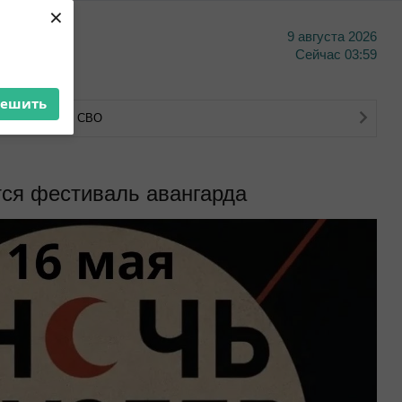
×
9 августа 2026
тво
Сейчас
03:59
решить
тва ветеранов СВО
ся фестиваль авангарда