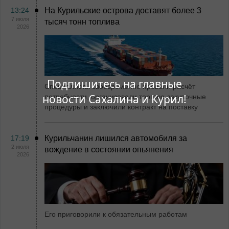
13:24
На Курильские острова доставят более 3
7 июля
тысяч тонн топлива
2026
Подпишитесь на главные
Специалисты своевременно провели расчёт
новости Сахалина и Курил!
потребности, организовали торгово-закупочные
процедуры и заключили контракт на поставку
17:19
Курильчанин лишился автомобиля за
2 июля
вождение в состоянии опьянения
2026
Его приговорили к обязательным работам