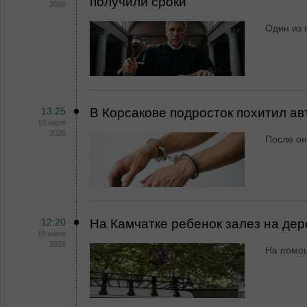
получили сроки
2026
Один из 
13:25
В Корсакове подросток похитил а
10 июля
2026
После он
12:20
На Камчатке ребенок залез на дер
10 июля
2026
На помо