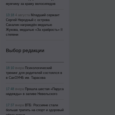
мужчину за кражу велосипедов
13:18
4 августа
Младший сержант
Сергей Неродный с острова
Сахалин награждён медалью
Жукова, медалью «За храбрость» II
степени
Выбор редакции
18:10
вчера
Психологический
тренинг для родителей состоялся в
в СахОУНБ им. Тарасова
17:48
вчера
Прошла шестая «Паруса
надежды» в заливе Невельского
17:37
вчера
ВТБ: Россияне стали
больше тратить на спорт и здоровый
образ жизни