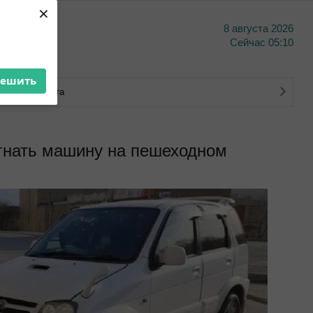
×
8 августа 2026
тво
Сейчас
05:10
решить
ковского счета
гнать машину на пешеходном