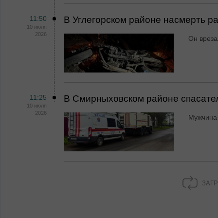
11:50
В Углегорском районе насмерть р
10 июля
2026
Он вреза
11:25
В Смирныховском районе спасате
10 июля
2026
Мужчина 
ЗАГР