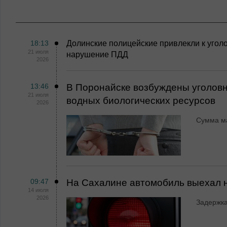
18:13
Долинские полицейские привлекли к уголо
21 июля
нарушение ПДД
2026
13:46
В Поронайске возбуждены уголовн
21 июля
водных биологических ресурсов
2026
Сумма ма
09:47
На Сахалине автомобиль выехал 
14 июля
2026
Задержка