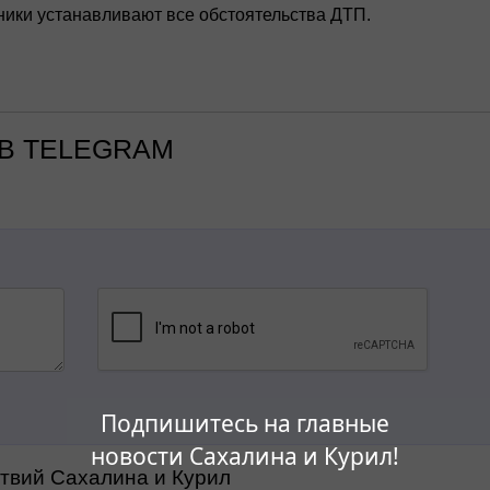
ники устанавливают все обстоятельства ДТП.
В TELEGRAM
Подпишитесь на главные
новости Сахалина и Курил!
ствий Сахалина и Курил