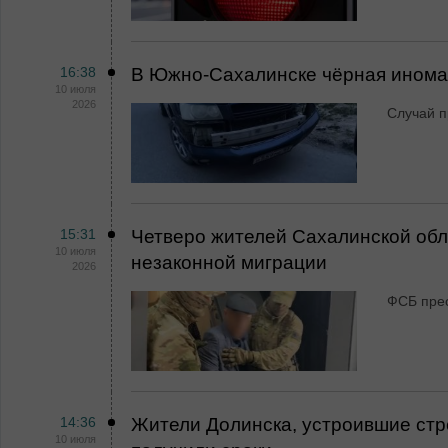
16:38
В Южно-Сахалинске чёрная иномар
10 июля
2026
Случай п
15:31
Четверо жителей Сахалинской обл
10 июля
незаконной миграции
2026
ФСБ прес
14:36
Жители Долинска, устроившие стре
10 июля