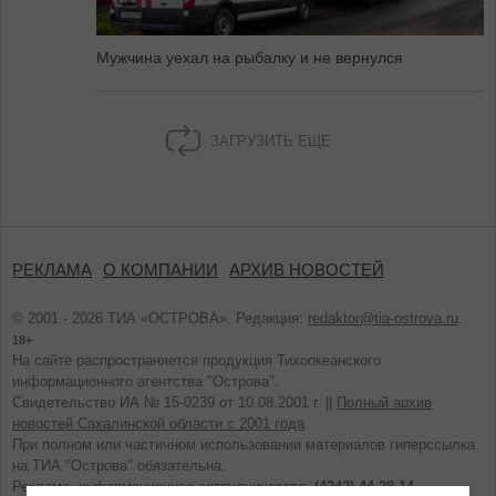
Мужчина уехал на рыбалку и не вернулся
ЗАГРУЗИТЬ ЕЩЕ
РЕКЛАМА
О КОМПАНИИ
АРХИВ НОВОСТЕЙ
© 2001 - 2026 ТИА «ОСТРОВА». Редакция:
redaktor@tia-ostrova.ru
.
18+
На сайте распространяется продукция Тихоокеанского
информационного агентства "Острова".
Свидетельство ИА № 15-0239 от 10.08.2001 г. ||
Полный архив
новостей Сахалинской области с 2001 года
При полном или частичном использовании материалов гиперссылка
на ТИА "Острова" обязательна.
Реклама, информационное сотрудничество:
(4242) 44-28-14.