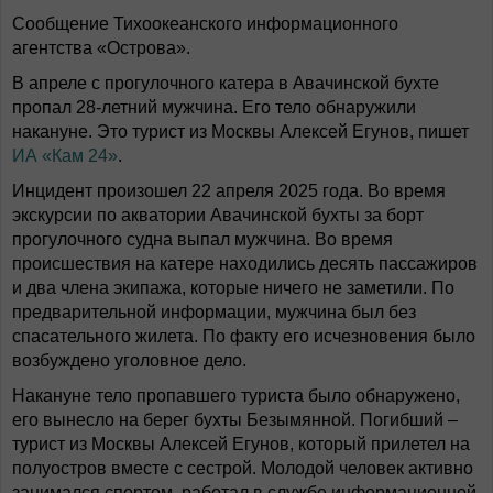
Сообщение Тихоокеанского информационного
агентства «Острова».
В апреле с прогулочного катера в Авачинской бухте
пропал 28-летний мужчина. Его тело обнаружили
накануне. Это турист из Москвы Алексей Егунов, пишет
ИА «Кам 24»
.
Инцидент произошел 22 апреля 2025 года. Во время
экскурсии по акватории Авачинской бухты за борт
прогулочного судна выпал мужчина. Во время
происшествия на катере находились десять пассажиров
и два члена экипажа, которые ничего не заметили. По
предварительной информации, мужчина был без
спасательного жилета. По факту его исчезновения было
возбуждено уголовное дело.
Накануне тело пропавшего туриста было обнаружено,
его вынесло на берег бухты Безымянной. Погибший –
турист из Москвы Алексей Егунов, который прилетел на
полуостров вместе с сестрой. Молодой человек активно
занимался спортом, работал в службе информационной