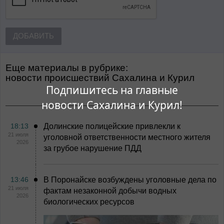
ДОБАВИТЬ
Еще материалы в рубрике:
Новости происшествий Сахалина и Курил
Подпишитесь на главные
новости Сахалина и Курил!
18:13
Долинские полицейские привлекли к
21 июля
уголовной ответственности местного жителя
2026
за грубое нарушение ПДД
13:46
В Поронайске возбуждены уголовные дела по
21 июля
фактам незаконной добычи водных
2026
биологических ресурсов