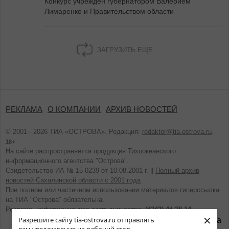
Конкурс учреждён губернатором Валерием
Лимаренко и Правительством области
ЗАГРУЗИТЬ ЕЩЕ
РЕКЛАМА
О КОМПАНИИ
АРХИВ НОВОСТЕЙ
© 2001 - 2026 ТИА «ОСТРОВА». Редакция:
redaktor@tia-ostrova.ru
.
18+
На сайте распространяется продукция Тихоокеанского
информационного агентства "Острова".
Свидетельство ИА № 15-0239 от 10.08.2001 г. ||
Полный архив
новостей Сахалинской области с 2001 года
При полном или частичном использовании материалов гиперссылка
на ТИА "Острова" обязательна.
Реклама, информационное сотрудничество:
(4242) 44-28-14.
×
Разрешите сайту tia-ostrova.ru отправлять