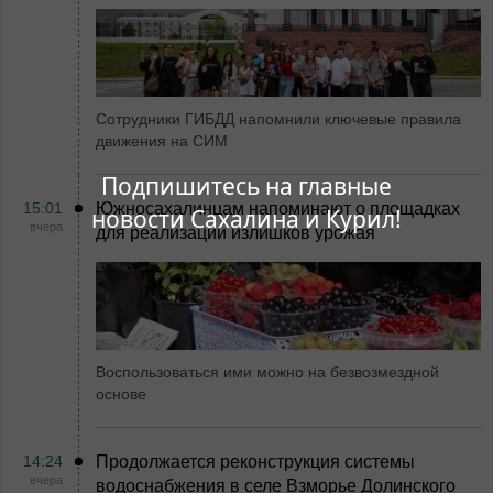
Сотрудники ГИБДД напомнили ключевые правила
движения на СИМ
Подпишитесь на главные
15:01
Южносахалинцам напоминают о площадках
новости Сахалина и Курил!
вчера
для реализации излишков урожая
Воспользоваться ими можно на безвозмездной
основе
14:24
Продолжается реконструкция системы
вчера
водоснабжения в селе Взморье Долинского