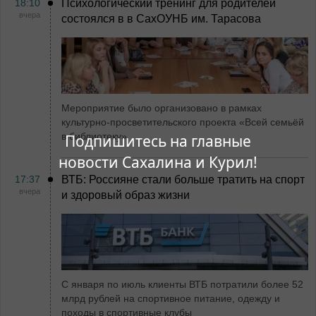
18:10
Психологический тренинг для родителей
вчера
состоялся в в СахОУНБ им. Тарасова
Мероприятие было организовано в рамках
культурно-просветительского проекта «Всей семьёй
в библиотеку»
Подпишитесь на главные
новости Сахалина и Курил!
17:37
ВТБ: Россияне стали больше тратить на спорт
вчера
и здоровый образ жизни
С января по июль клиенты ВТБ потратили более 52
млрд рублей на спортивное питание, одежду и
походы в спортивные клубы