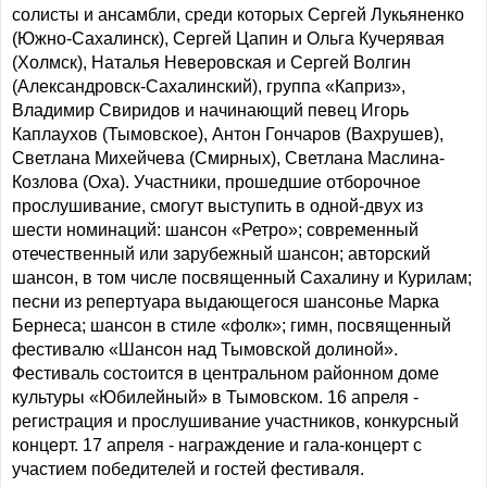
солисты и ансамбли, среди которых Сергей Лукьяненко
(Южно-Сахалинск), Сергей Цапин и Ольга Кучерявая
(Холмск), Наталья Неверовская и Сергей Волгин
(Александровск-Сахалинский), группа «Каприз»,
Владимир Свиридов и начинающий певец Игорь
Каплаухов (Тымовское), Антон Гончаров (Вахрушев),
Светлана Михейчева (Смирных), Светлана Маслина-
Козлова (Оха). Участники, прошедшие отборочное
прослушивание, смогут выступить в одной-двух из
шести номинаций: шансон «Ретро»; современный
отечественный или зарубежный шансон; авторский
шансон, в том числе посвященный Сахалину и Курилам;
песни из репертуара выдающегося шансонье Марка
Бернеса; шансон в стиле «фолк»; гимн, посвященный
фестивалю «Шансон над Тымовской долиной».
Фестиваль состоится в центральном районном доме
культуры «Юбилейный» в Тымовском. 16 апреля -
регистрация и прослушивание участников, конкурсный
концерт. 17 апреля - награждение и гала-концерт с
участием победителей и гостей фестиваля.