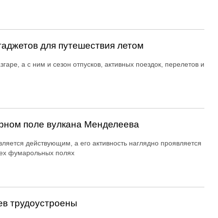
гаджетов для путешествия летом
згаре, а с ним и сезон отпусков, активных поездок, перелетов и
рном поле вулкана Менделеева
вляется действующим, а его активность наглядно проявляется
ех фумарольных полях
ев трудоустроены