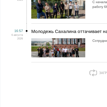
С начала
работу 6
16:57
Молодежь Сахалина оттачивает н
6 августа
2026
Сотрудн
ЗАГР