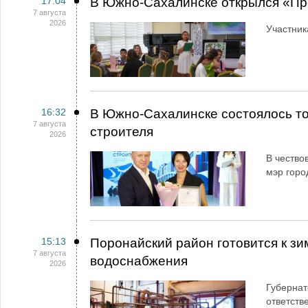
17:04
В Южно-Сахалинске открылся «Пр
7 августа
2026
Участник
16:32
В Южно-Сахалинске состоялось т
7 августа
строителя
2026
В чество
мэр горо
15:13
Поронайский район готовится к зи
7 августа
водоснабжения
2026
Губернат
ответств