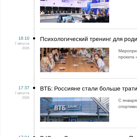
18:10
Психологический тренинг для род
7 августа
2026
Мероприя
проекта 
17:37
ВТБ: Россияне стали больше трати
7 августа
2026
С января
спортивн