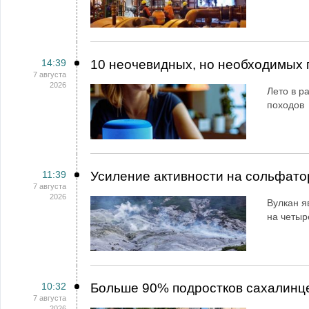
14:39
10 неочевидных, но необходимых 
7 августа
2026
Лето в ра
походов
11:39
Усиление активности на сольфато
7 августа
2026
Вулкан я
на четыр
10:32
Больше 90% подростков сахалинц
7 августа
2026