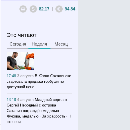
|
82,17
94,84
Это читают
Сегодня
Неделя
Месяц
17:48
3 августа
В Южно-Сахалинске
стартовала продажа горбуши по
доступной цене
13:18
4 августа
Младший сержант
Сергей Неродный с острова
Сахалин награждён медалью
Жукова, медалью «За храбрость» II
степени