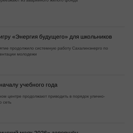
реезжают из аварийного жилого фонда
игру «Энергия будущего» для школьников
тие продолжило системную работу Сахалинэнерго по
ентации молодежи
началу учебного года
ном центре продолжают приводить в порядок улично-
 сеть
линский маяк‑2026» завершён