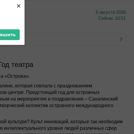
×
6 августа 2026
тво
Сейчас
16:51
решить
о банкинга
Год театра
а «Острова».
алине, которая совпала с празднованием
хов-центре. Предстоящий год для островных
ным на мероприятия и поздравления – Сахалинский
 а творческий коллектив островного международного
ой культуре? Культ инноваций, которые так необходим
ия интеллектуального уровня людей различных сфер