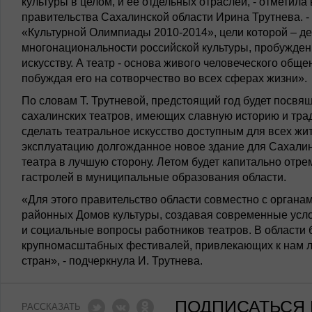
культуры в целом, и ее отдельных отраслей, - отметил
правительства Сахалинской области Ирина Трутнева. - 
«Культурной Олимпиады 2010-2014», цели которой – д
многонациональности российской культуры, пробуждени
искусству. А театр - основа живого человеческого обще
побуждая его на сотворчество во всех сферах жизни».
По словам Т. Трутневой, предстоящий год будет посвя
сахалинских театров, имеющих славную историю и трад
сделать театральное искусство доступным для всех жит
эксплуатацию долгожданное новое здание для Сахалинс
театра в лучшую сторону. Летом будет капитально отр
гастролей в муниципальные образования области.
«Для этого правительство области совместно с орган
районных Домов культуры, создавая современные услов
и социальные вопросы работников театров. В области
крупномасштабных фестивалей, привлекающих к нам лу
стран», - подчеркнула И. Трутнева.
ПОДПИСАТЬСЯ 
РАССКАЗАТЬ