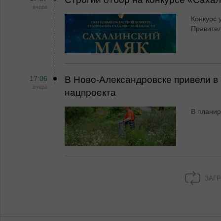
вчера
Конкурс 
Правител
17:06
В Ново-Александровске привели в 
вчера
нацпроекта
В планир
ЗАГР