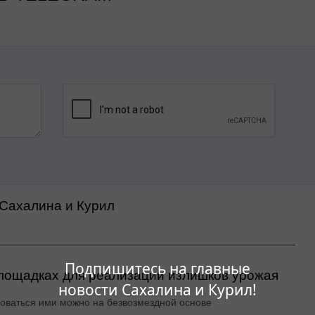
 Сахалина и Курил
Подпишитесь на главные
ощадках для реализации излишков урожая
новости Сахалина и Курил!
оваться ими можно на безвозмездной основе