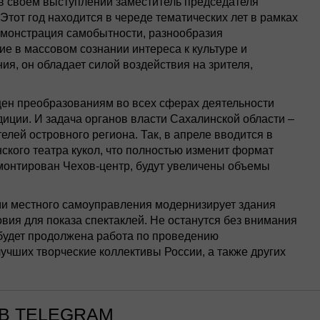
а в своем выступлении заместитель председателя
Этот год находится в череде тематических лет в рамках
емонстрация самобытности, разнообразия
е в массовом сознании интереса к культуре и
ния, он обладает силой воздействия на зрителя,
щен преобразованиям во всех сферах деятельности
иции. И задача органов власти Сахалинской области –
елей островного региона. Так, в апреле вводится в
кого театра кукол, что полностью изменит формат
емонтирован Чехов-центр, будут увеличены объемы
ами местного самоуправления модернизирует здания
ия для показа спектаклей. Не останутся без внимания
 будет продолжена работа по проведению
чших творческие коллективы России, а также других
В TELEGRAM