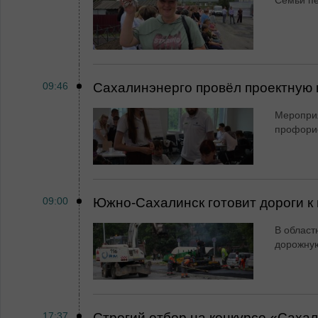
Семьи пе
09:46
Сахалинэнерго провёл проектную 
Мероприя
профори
09:00
Южно-Сахалинск готовит дороги к 
В област
дорожную
17:37
Строгий отбор на конкурсе «Саха