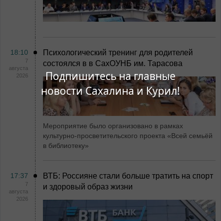
18:10
Психологический тренинг для родителей
7
состоялся в в СахОУНБ им. Тарасова
августа
Подпишитесь на главные
2026
новости Сахалина и Курил!
Мероприятие было организовано в рамках
культурно-просветительского проекта «Всей семьёй
в библиотеку»
17:37
ВТБ: Россияне стали больше тратить на спорт
7
и здоровый образ жизни
августа
2026