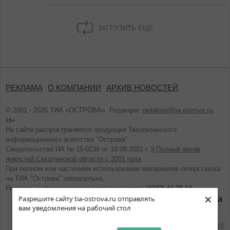
ЗАГРУЗИТЬ ЕЩЕ
РЕКЛАМА
О КОМПАНИИ
АРХИВ НОВОСТЕЙ
© 2001 - 2026 ТИА «ОСТРОВА». Редакция:
redaktor@tia-ostrova.ru
.
18+
На сайте распространяется продукция Тихоокеанского
информационного агентства "Острова".
Свидетельство ИА № 15-0239 от 10.08.2001 г. ||
Полный архив
новостей Сахалинской области с 2001 года
При полном или частичном использовании материалов гиперссылка
на ТИА "Острова" обязательна.
Реклама, информационное сотрудничество:
(4242) 44-28-14.
×
Разрешите сайту tia-ostrova.ru отправлять
вам уведомления на рабочий стол
разработано