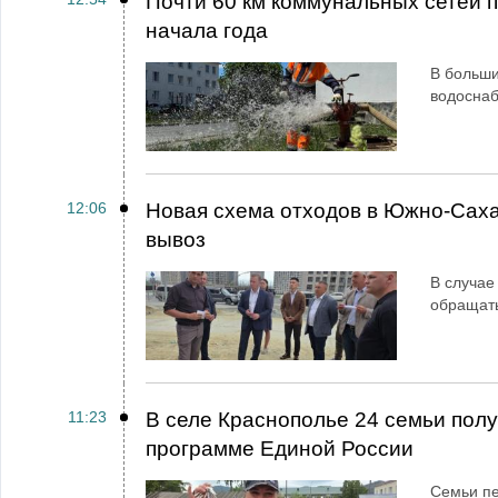
Почти 60 км коммунальных сетей
начала года
В больши
водосна
12:06
Новая схема отходов в Южно-Сах
вывоз
В случае
обращат
11:23
В селе Краснополье 24 семьи пол
программе Единой России
Семьи пе