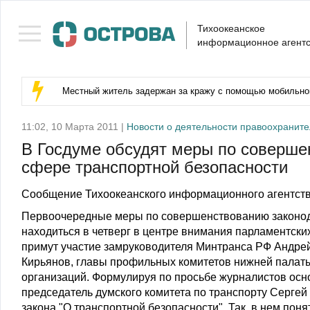
Тихоокеанское
информационное агентс
Местный житель задержан за кражу с помощью мобильног
11:02, 10 Марта 2011 |
Новости о деятельности правоохраните
В Госдуме обсудят меры по соверше
сфере транспортной безопасности
Сообщение Тихоокеанского информационного агентств
Первоочередные меры по совершенствованию законода
находиться в четверг в центре внимания парламентски
примут участие замруководителя Минтранса РФ Андрей
Кирьянов, главы профильных комитетов нижней палат
организаций. Формулируя по просьбе журналистов ос
председатель думского комитета по транспорту Серге
закона "О транспортной безопасности". Так, в нем поня