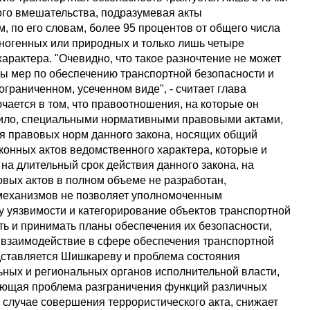
ого вмешательства, подразумевая акты
м, по его словам, более 95 процентов от общего числа
хногенных или природных и только лишь четыре
арактера. "Очевидно, что такое разночтение не может
ы мер по обеспечению транспортной безопасности и
ограниченном, усеченном виде", - считает глава
ючается в том, что правоотношения, на которые он
авило, специальными нормативными правовыми актами,
я правовых норм данного закона, носящих общий
аконных актов ведомственного характера, которые и
на длительный срок действия данного закона, на
вых актов в полном объеме не разработан,
 механизмов не позволяет уполномоченным
 уязвимости и категорирование объектов транспортной
ть и принимать планы обеспечения их безопасности,
взаимодействие в сфере обеспечения транспортной
едставляется Шишкареву и проблема состояния
ных и региональных органов исполнительной власти,
вующая проблема разграничения функций различных
 случае совершения террористического акта, снижает