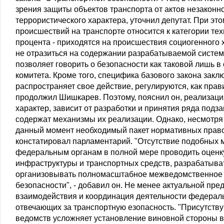
зрения защиты объектов транспорта от актов незаконн
террористического характера, уточнил депутат. При это
происшествий на транспорте относится к категории те
процента - приходятся на происшествия социогенного х
не отразиться на содержании разрабатываемой систем
позволяет говорить о безопасности как таковой лишь в 
комитета. Кроме того, специфика базового закона закл
распространяет свое действие, регулируются, как пр
продолжил Шишкарев. Поэтому, пояснил он, реализаци
характер, зависит от разработки и принятия ряда подз
содержат механизмы их реализации. Однако, несмотря 
данный момент необходимый пакет нормативных право
констатировал парламентарий. "Отсутствие подобных
федеральным органам в полной мере проводить оценку
инфраструктуры и транспортных средств, разрабатыва
организовывать полномасштабное межведомственное 
безопасности", - добавил он. Не менее актуальной пр
взаимодействия и координация деятельности федераль
отвечающих за транспортную езопасность. "Присутст
ведомств усложняет установление виновной стороны в