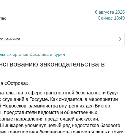
6 августа 2026
тво
Сейчас
18:49
о банкинга
льных органов Сахалина и Курил
нствованию законодательства в
а «Острова».
тельства в сфере транспортной безопасности будут
х слушаний в Госдуме. Как ожидается, в мероприятии
 Недосеков, замминистра внутренних дел Виктор
ы, представители ведомств и общественных
новные направления предстоящей дискуссии,
й Шишкарев упомянул целый ряд недостатков базового
тие транспортная безопасность трактуется лишь с точки