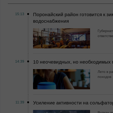
15:13
Поронайский район готовится к зи
водоснабжения
Губернат
ответств
14:39
10 неочевидных, но необходимых 
Лето в ра
походов
11:39
Усиление активности на сольфато
Вулкан я