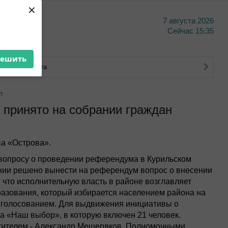
×
7 августа 2026
тво
Сейчас
15:35
решить
ковского счета
л
принято на собрании граждан
а «Острова».
 вопросу о проведении референдума в Курильском
нии решено вынести на референдум вопрос о внесении
 что исполнительную власть в районе возглавляет
азования, который избирается населением района на
м голосованием. Для выдвижения инициативы о
 «Наш выбор», в которую включен 21 человек.
стителем - Александр Мещеряков. Полномочными