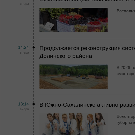
вчера
Воспольз
14:24
Продолжается реконструкция сист
вчера
Долинского района
В 2026 г
смонтир
13:14
В Южно-Сахалинске активно разви
вчера
Волонтер
губернат