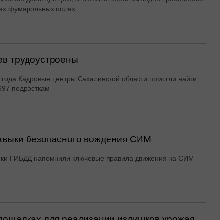
ех фумарольных полях
ев трудоустроены
 года Кадровые центры Сахалинской области помогли найти
697 подросткам
авыки безопасного вождения СИМ
ики ГИБДД напомнили ключевые правила движения на СИМ
ощадках для реализации излишков урожая