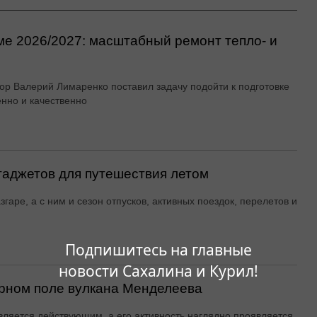
ме 2026/2027: масштабный ремонт тепло- и
ор Валерий Лимаренко поставил задачу подойти к подготовке
енно и качественно
гаджетов для путешествия летом
згаре, а с ним и сезон отпусков, активных поездок, перелетов и
Подпишитесь на главные
новости Сахалина и Курил!
рном поле вулкана Менделеева
вляется действующим, а его активность наглядно проявляется