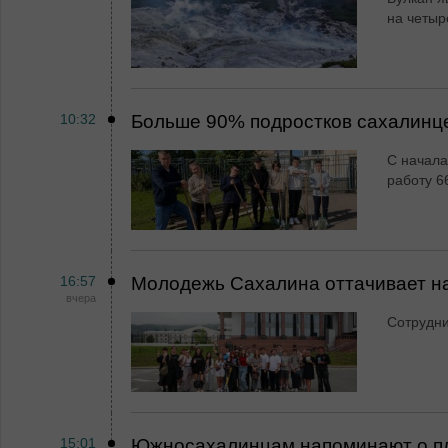
на четыр
10:32
Больше 90% подростков сахалинц
С начала
работу 6
16:57
Молодежь Сахалина оттачивает н
вчера
Сотрудн
15:01
Южносахалинцам напоминают о пл