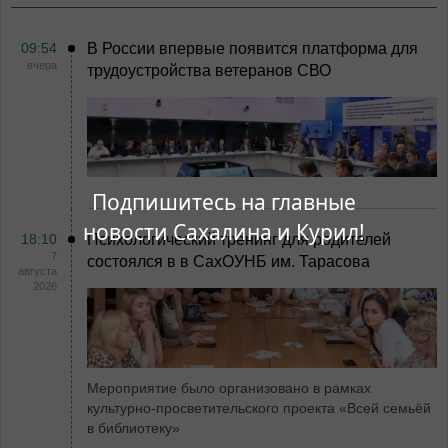
09:54
В России впервые появится платформа для
вчера
трудоустройства ветеранов СВО
Подпишитесь на главные
новости Сахалина и Курил!
18:10
Психологический тренинг для родителей
7
состоялся в в СахОУНБ им. Тарасова
августа
2026
Мероприятие было организовано в рамках
культурно-просветительского проекта «Всей семьёй
в библиотеку»