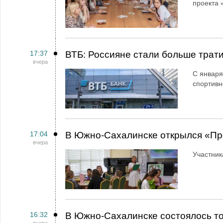
проекта 
17:37
ВТБ: Россияне стали больше трати
вчера
С января
спортивн
17:04
В Южно-Сахалинске открылся «Пр
вчера
Участник
16:32
В Южно-Сахалинске состоялось т