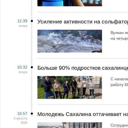
11:39
Усиление активности на сольфато
вчера
Вулкан я
на четыр
10:32
Больше 90% подростков сахалинц
вчера
С начала
работу 6
16:57
Молодежь Сахалина оттачивает н
6 августа
2026
Сотрудн