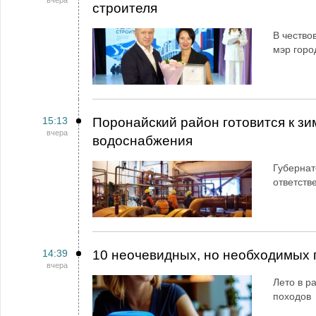
вчера
строителя
В чество
мэр горо
15:13
Поронайский район готовится к зи
вчера
водоснабжения
Губернат
ответств
14:39
10 неочевидных, но необходимых 
вчера
Лето в ра
походов