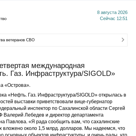
8 августа 2026
тво
Сейчас
12:51
тва ветеранов СВО
четвертая международная
ь. Газ. Инфраструктура/SIGOLD»
а «Острова».
ка «Нефть. Газ. Инфраструктура/SIGOLD» открылась в
гостей выставки приветствовали вице-губернатор
едеральный инспектор по Сахалинской области Сергей
РФ Валерий Лебедев и директор департамента
на Павлова. «Я рада сообщить вам, что сахалинские
х вложено около 1,5 млрд. долларов. Мы надеемся, что
о основных объектов инфрастуктуры, и очень рады, что