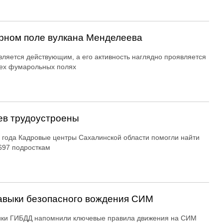
рном поле вулкана Менделеева
вляется действующим, а его активность наглядно проявляется
ех фумарольных полях
ев трудоустроены
 года Кадровые центры Сахалинской области помогли найти
697 подросткам
авыки безопасного вождения СИМ
ики ГИБДД напомнили ключевые правила движения на СИМ