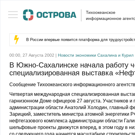
Тихоокеанское
информационное агентс
В России впервые появится платформа для трудоустройс
00:00, 27 Августа 2002 |
Новости экономики Сахалина и Курил
В Южно-Сахалинске начала работу 
специализированная выставка «Нефт
Сообщение Тихоокеанского информационного агентств
Четвертая международная специализированная выстав
гарнизонном Доме офицеров 27 августа. Участников и 
администрации области Анатолий Холодин, главный ф
Зарицкий, заместитель министра атомной энергетики 
нефтегазового комплекса администрации области Гали
шельфовые проекты движутся вперед, в этом году в ни
со следующего года начнется масштабное строительств