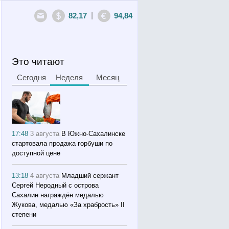
|
82,17
94,84
Это читают
Сегодня
Неделя
Месяц
17:48
3 августа
В Южно-Сахалинске
стартовала продажа горбуши по
доступной цене
13:18
4 августа
Младший сержант
Сергей Неродный с острова
Сахалин награждён медалью
Жукова, медалью «За храбрость» II
степени