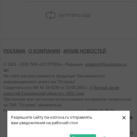
ЗАГРУЗИТЬ ЕЩЕ
РЕКЛАМА
О КОМПАНИИ
АРХИВ НОВОСТЕЙ
© 2001 - 2026 ТИА «ОСТРОВА». Редакция:
redaktor@tia-ostrova.ru
.
18+
На сайте распространяется продукция Тихоокеанского
информационного агентства "Острова".
Свидетельство ИА № 15-0239 от 10.08.2001 г. ||
Полный архив
новостей Сахалинской области с 2001 года
При полном или частичном использовании материалов гиперссылка
на ТИА "Острова" обязательна.
Реклама, информационное сотрудничество:
(4242) 44-28-14.
×
Разрешите сайту tia-ostrova.ru отправлять
вам уведомления на рабочий стол
разработано