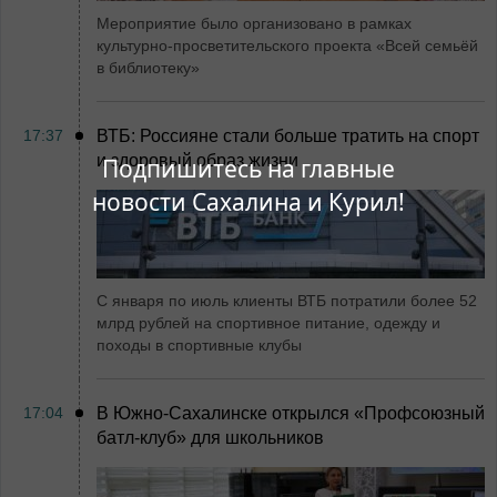
Мероприятие было организовано в рамках
культурно-просветительского проекта «Всей семьёй
в библиотеку»
17:37
ВТБ: Россияне стали больше тратить на спорт
и здоровый образ жизни
Подпишитесь на главные
новости Сахалина и Курил!
С января по июль клиенты ВТБ потратили более 52
млрд рублей на спортивное питание, одежду и
походы в спортивные клубы
17:04
В Южно-Сахалинске открылся «Профсоюзный
батл-клуб» для школьников