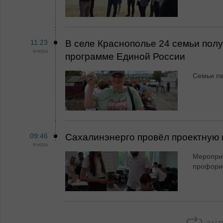
11:23
В селе Краснополье 24 семьи пол
вчера
программе Единой России
Семьи пе
09:46
Сахалинэнерго провёл проектную 
вчера
Мероприя
профори