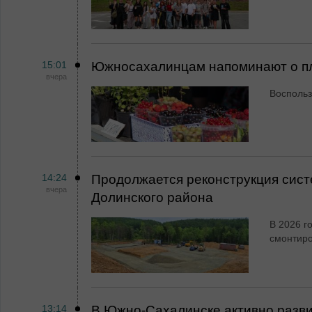
15:01
Южносахалинцам напоминают о пл
вчера
Воспольз
14:24
Продолжается реконструкция сист
вчера
Долинского района
В 2026 г
смонтир
13:14
В Южно-Сахалинске активно разви