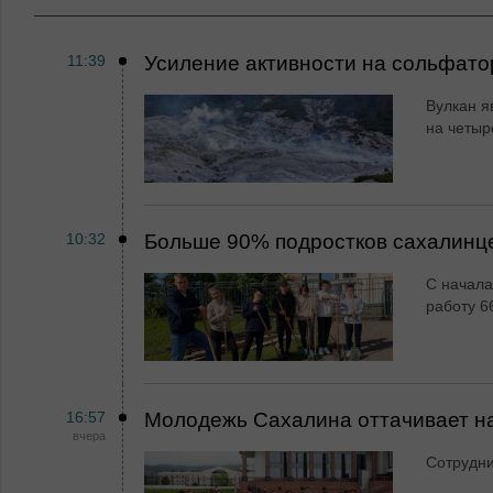
11:39
Усиление активности на сольфато
Вулкан я
на четыр
10:32
Больше 90% подростков сахалинц
С начала
работу 6
16:57
Молодежь Сахалина оттачивает н
вчера
Сотрудн