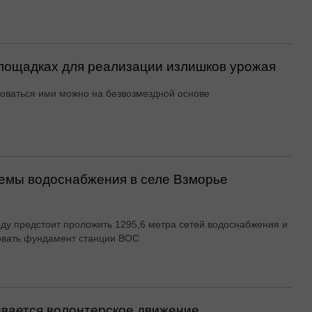
ощадках для реализации излишков урожая
оваться ими можно на безвозмездной основе
емы водоснабжения в селе Взморье
оду предстоит проложить 1295,6 метра сетей водоснабжения и
овать фундамент станции ВОС
вается волонтерское движение