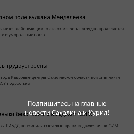
рном поле вулкана Менделеева
вляется действующим, а его активность наглядно проявляется
ех фумарольных полях
ев трудоустроены
 года Кадровые центры Сахалинской области помогли найти
697 подросткам
Подпишитесь на главные
новости Сахалина и Курил!
авыки безопасного вождения СИМ
ики ГИБДД напомнили ключевые правила движения на СИМ