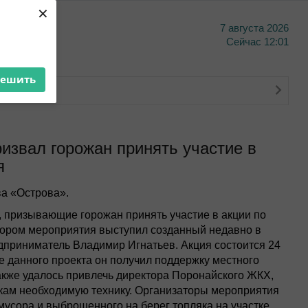
×
7 августа 2026
тво
Сейчас
12:01
решить
извал горожан принять участие в
я
а «Острова».
 призывающие горожан принять участие в акции по
тором мероприятия выступил созданный недавно в
дприниматель Владимир Игнатьев. Акция состоится 24
ке данного проекта он получил поддержку местного
также удалось привлечь директора Поронайского ЖКХ,
ам необходимую технику. Организаторы мероприятия
мусора и выброшенного на берег топляка на участке