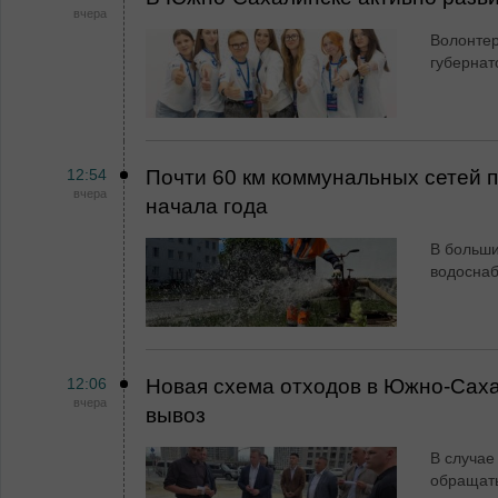
вчера
Волонтер
губернат
12:54
Почти 60 км коммунальных сетей
вчера
начала года
В больши
водосна
12:06
Новая схема отходов в Южно-Сах
вчера
вывоз
В случае
обращат