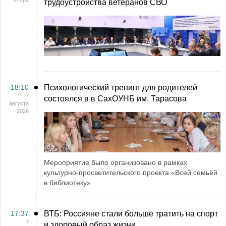
трудоустройства ветеранов СВО
18:10
Психологический тренинг для родителей
7
состоялся в в СахОУНБ им. Тарасова
августа
2026
Мероприятие было организовано в рамках
культурно-просветительского проекта «Всей семьёй
в библиотеку»
17:37
ВТБ: Россияне стали больше тратить на спорт
7
и здоровый образ жизни