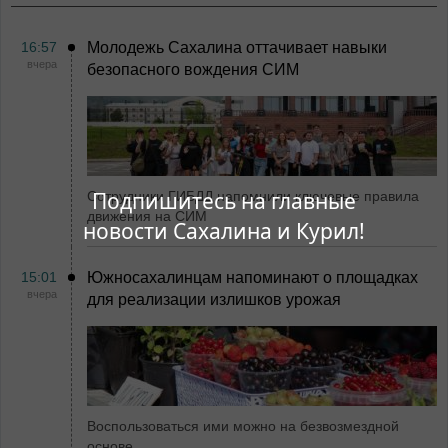
16:57
Молодежь Сахалина оттачивает навыки
вчера
безопасного вождения СИМ
Подпишитесь на главные
Сотрудники ГИБДД напомнили ключевые правила
движения на СИМ
новости Сахалина и Курил!
15:01
Южносахалинцам напоминают о площадках
вчера
для реализации излишков урожая
Воспользоваться ими можно на безвозмездной
основе