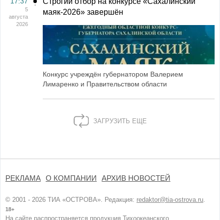
17:37
Строгий отбор на конкурсе «Сахалинский
5
маяк‑2026» завершён
августа
2026
Конкурс учреждён губернатором Валерием
Лимаренко и Правительством области
ЗАГРУЗИТЬ ЕЩЕ
РЕКЛАМА
О КОМПАНИИ
АРХИВ НОВОСТЕЙ
© 2001 - 2026 ТИА «ОСТРОВА». Редакция:
redaktor@tia-ostrova.ru
.
18+
На сайте распространяется продукция Тихоокеанского