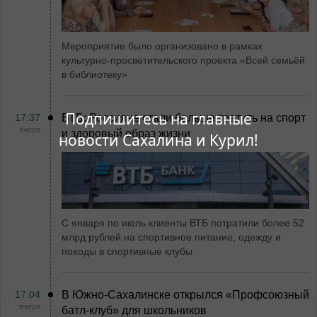
Мероприятие было организовано в рамках
культурно-просветительского проекта «Всей семьёй
в библиотеку»
Подпишитесь на главные
17:37
ВТБ: Россияне стали больше тратить на спорт
вчера
и здоровый образ жизни
новости Сахалина и Курил!
С января по июль клиенты ВТБ потратили более 52
млрд рублей на спортивное питание, одежду и
походы в спортивные клубы
17:04
В Южно-Сахалинске открылся «Профсоюзный
вчера
батл-клуб» для школьников