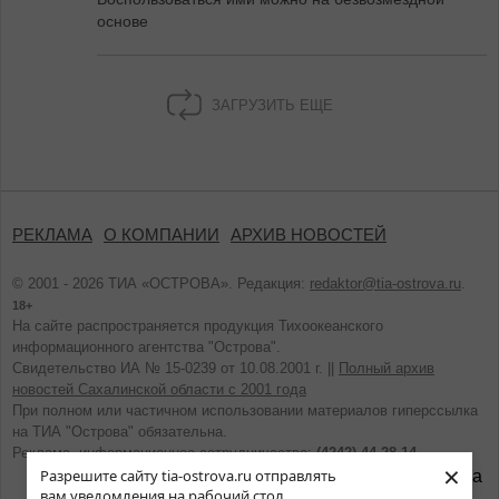
основе
ЗАГРУЗИТЬ ЕЩЕ
РЕКЛАМА
О КОМПАНИИ
АРХИВ НОВОСТЕЙ
© 2001 - 2026 ТИА «ОСТРОВА». Редакция:
redaktor@tia-ostrova.ru
.
18+
На сайте распространяется продукция Тихоокеанского
информационного агентства "Острова".
Свидетельство ИА № 15-0239 от 10.08.2001 г. ||
Полный архив
новостей Сахалинской области с 2001 года
При полном или частичном использовании материалов гиперссылка
на ТИА "Острова" обязательна.
Реклама, информационное сотрудничество:
(4242) 44-28-14.
×
Разрешите сайту tia-ostrova.ru отправлять
вам уведомления на рабочий стол