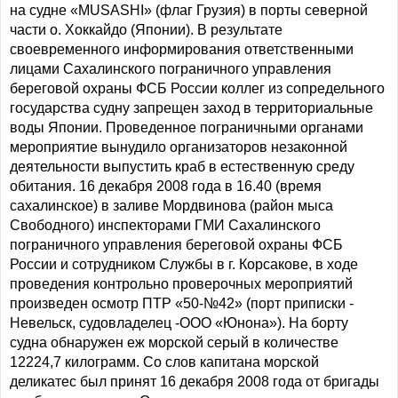
на судне «MUSASHI» (флаг Грузия) в порты северной
части о. Хоккайдо (Японии). В результате
своевременного информирования ответственными
лицами Сахалинского пограничного управления
береговой охраны ФСБ России коллег из сопредельного
государства судну запрещен заход в территориальные
воды Японии. Проведенное пограничными органами
мероприятие вынудило организаторов незаконной
деятельности выпустить краб в естественную среду
обитания. 16 декабря 2008 года в 16.40 (время
сахалинское) в заливе Мордвинова (район мыса
Свободного) инспекторами ГМИ Сахалинского
пограничного управления береговой охраны ФСБ
России и сотрудником Службы в г. Корсакове, в ходе
проведения контрольно проверочных мероприятий
произведен осмотр ПТР «50-№42» (порт приписки -
Невельск, судовладелец -ООО «Юнона»). На борту
судна обнаружен еж морской серый в количестве
12224,7 килограмм. Со слов капитана морской
деликатес был принят 16 декабря 2008 года от бригады