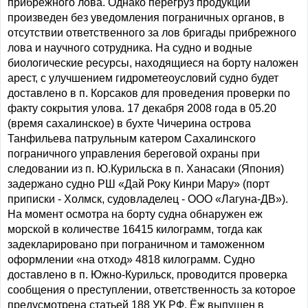
прибрежного лова. Однако перегруз продукции
произведен без уведомления пограничных органов, в
отсутствии ответственного за лов бригады прибрежного
лова и научного сотрудника. На судно и водные
биологические ресурсы, находящиеся на борту наложен
арест, с улучшением гидрометеоусловий судно будет
доставлено в п. Корсаков для проведения проверки по
факту сокрытия улова. 17 декабря 2008 года в 05.20
(время сахалинское) в бухте Чичерина острова
Танфильева патрульным катером Сахалинского
пограничного управления береговой охраны при
следовании из п. Ю.Курильска в п. Ханасаки (Япония)
задержано судно РШ «Дай Року Кинри Мару» (порт
приписки - Холмск, судовладелец - ООО «Лагуна-ДВ»).
На момент осмотра на борту судна обнаружен еж
морской в количестве 16415 килограмм, тогда как
задекларировано при пограничном и таможенном
оформлении «на отход» 4818 килограмм. Судно
доставлено в п. Южно-Курильск, проводится проверка
сообщения о преступлении, ответственность за которое
предусмотрена статьей 188 УК РФ. Ёж выпущен в