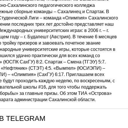
жно-Сахалинского педагогического колледжа
ежные сборные команды – Сахалинец и Спартак. В
Студенческой Лиги – команда «Олимпия» Сахалинского
жении последних трех лет достойно представляет наш
ждународных университетских играх: в 2006 г. – г.
кущем году – г. Будапешт (Австрия). В течение 6 месяцев
 тройку призеров и завоевать почетное звание
народные университетские игры, которые состоятся в
ершился удачно практически для всех команд со
 (ЮСПК СахГУ) 8:2. Спартак – Смена (ТГЭУ) 5:7.
 – «Нефтяник» (СТЭТ) 4:5. «Вымпел» (ЮСИЭПИ) –
) – «Олимпия» (СахГУ) 6:17. Приглашаем всех
будут проходить каждую неделю, по воскресеньям, с
овательной школы #16, для того чтобы поддержать
 борьбы» за главные призы. Об этом ТИА «Острова»
арата администрации Сахалинской области.
В TELEGRAM