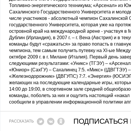
Топливно-энергетического техникума; «Арсенал» из Ю
Сахалинского Государственного Университета и молод
числе участников - абсолютный чемпион Сахалинской 
государственного Университета, которая уже на протя
островной край на международной арене - участвуя в Ме
Дублин (Ирландия), в 2007 г. – г. Вена (Австрия) и в те
команды будут «сражаться» за право попасть в главную
чемпиона, тем самым получить путевку на ХI-ые Между
октябре 2009 г. в г. Милане (Италия). Первый день зав
следующими результатами: «Уникс» (ТГЭУ) – «Арсенал»
«Юниор» (СахГУ) – Сахалинец 7:5. «Микс» ((ДВГТЭУ)
«Железнодорожник» (ДВГУПС) 7:7. «Энергия» (ЮСИЭПИ
желающих на последующие календарные игры, которые 
14:00 до 19:00, в спортивном зале средней общеобраз
команды, поболеть за них и ощутить настоящий «накал
сообщили в управлении информационной политики апп
ПОДПИСАТЬСЯ 
РАССКАЗАТЬ