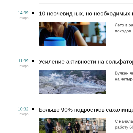
14:39
10 неочевидных, но необходимых 
вчера
Лето в ра
походов
11:39
Усиление активности на сольфато
вчера
Вулкан я
на четыр
10:32
Больше 90% подростков сахалинц
вчера
С начала
работу 6