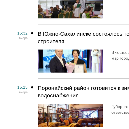
16:32
В Южно-Сахалинске состоялось т
вчера
строителя
В чество
мэр горо
15:13
Поронайский район готовится к зи
вчера
водоснабжения
Губернат
ответств