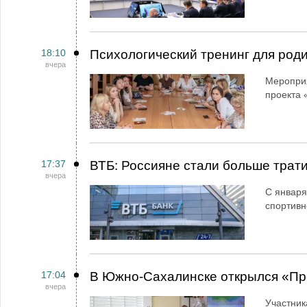
18:10
Психологический тренинг для род
вчера
Мероприя
проекта 
17:37
ВТБ: Россияне стали больше трати
вчера
С января
спортивн
17:04
В Южно-Сахалинске открылся «Пр
вчера
Участник