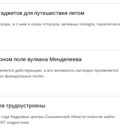
гаджетов для путешествия летом
згаре, а с ним и сезон отпусков, активных поездок, перелетов и
рном поле вулкана Менделеева
вляется действующим, а его активность наглядно проявляется
ех фумарольных полях
ев трудоустроены
 года Кадровые центры Сахалинской области помогли найти
697 подросткам