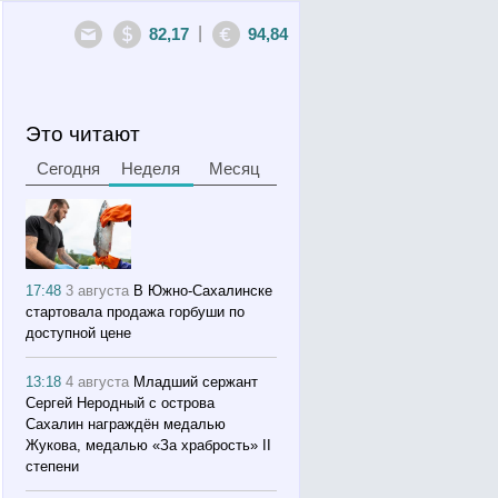
|
82,17
94,84
Это читают
Сегодня
Неделя
Месяц
17:48
3 августа
В Южно-Сахалинске
стартовала продажа горбуши по
доступной цене
13:18
4 августа
Младший сержант
Сергей Неродный с острова
Сахалин награждён медалью
Жукова, медалью «За храбрость» II
степени