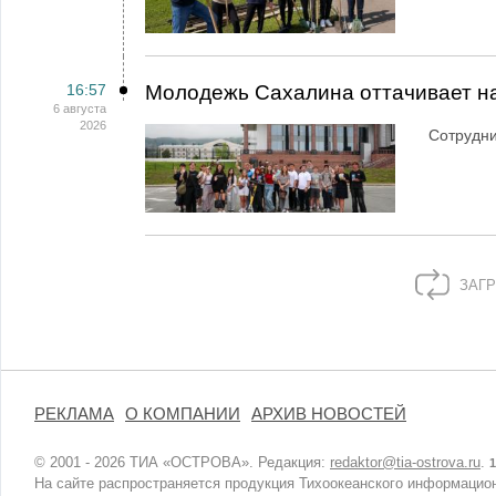
16:57
Молодежь Сахалина оттачивает н
6 августа
2026
Сотрудн
ЗАГР
РЕКЛАМА
О КОМПАНИИ
АРХИВ НОВОСТЕЙ
© 2001 - 2026 ТИА «ОСТРОВА». Редакция:
redaktor@tia-ostrova.ru
.
1
На сайте распространяется продукция Тихоокеанского информацион