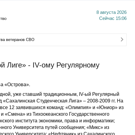
8 августа 2026
тво
Сейчас
15:06
тва ветеранов СВО
й Лиге» - IV-ому Регулярному
а «Острова».
едной, уже ставший традиционным, IV-ый Регулярный
 «Сахалинская Студенческая Лига» – 2008-2009 гг. На
 все 12 заявившихся команд: «Олимпия» и «Юниор» из
 и «Смена» из Тихоокеанского Государственного
ского института экономики, права и информатики;
ного Университета путей сообщения; «Микс» из
еского Университета; «Нефтяник» из Сахалинского